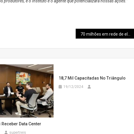
os produtores, e o Instituto é o agente que potencializará nossas ações.”
70 milhões em rede de eletropostos em Minas
18,7 Mil Capacitadas No Triângulo
19/12/2024
i Receber Data Center
supertreis