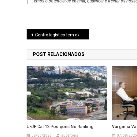
│
“Temos o potencial de ensinar, qualificar e treinar os noss
Navegação
Centro logístico tem expansão em Pouso Alegre
de
POST RELACIONADOS
Post
UFJF Cai 12 Posições No Ranking
Varginha Va
03/06/2026
supertreis
07/08/2025