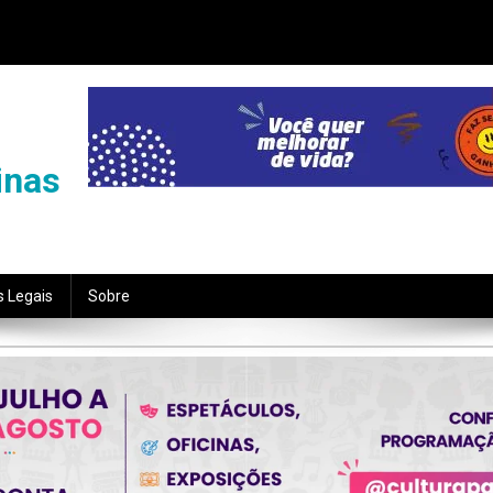
inas
s Legais
Sobre