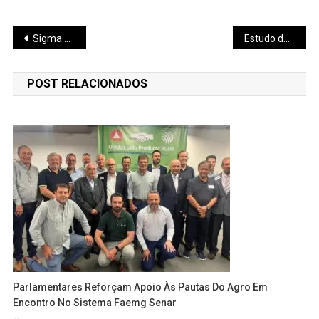
Navegação
Sigma Lithium destaca liderança do Brasil em lítio sustentável na COP30
Estudo da CNM aponta cenário fiscal desafiador para os municípios e reforça importância do 1% do FPM
de
POST RELACIONADOS
Post
Parlamentares Reforçam Apoio Às Pautas Do Agro Em
Encontro No Sistema Faemg Senar