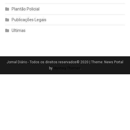
Plantão Policial
Publicações Legais
Ultimas
Jornal Diário - Todos os direitos reservados© 2020
|
Theme: News Portal
by
Mystery Themes
.