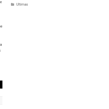
 e
Ultimas
ue
ia
i