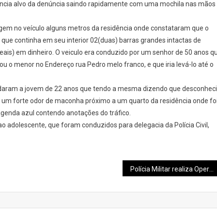
dência alvo da denúncia saindo rapidamente com uma mochila nas mãos
gem no veículo alguns metros da residência onde constataram que o
que continha em seu interior 02(duas) barras grandes intactas de
reais) em dinheiro. O veiculo era conduzido por um senhor de 50 anos q
ou o menor no Endereço rua Pedro melo franco, e que iria levá-lo até o
bordaram a jovem de 22 anos que tendo a mesma dizendo que desconhec
am um forte odor de maconha próximo a um quarto da residência onde fo
genda azul contendo anotações do tráfico.
o adolescente, que foram conduzidos para delegacia da Polícia Civil,
Polícia Militar realiza Operação Preventiva no Cristo Redentor e apreende veículos irregulares