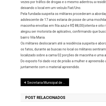
vezes por tráfico de drogas e o mesmo adentrou a resi
deixando o local em um veículo Fiat/Uno.
Pela fundada suspeita os militares procederam a aborda
adolescente de 17 anos estaria de posse de uma mochila 
maconha envoltas em fita azul e R$ 88,00(oitenta e oito 
alegou ser motorista de aplicativo, confirmando que busc
bairro Vila Maria.
Os militares deslocaram até a residência suspeita e a
os fatos, durante as buscas no local os militares sentir
localizado sobre a cama 02 porções de maconha e uma a
Do exposto foi dado voz de prisão a mulher e apreensão a
juntamente com o material apreendido.
Navegação
Secretaria Municipal de Obras anuncia calçamento de ruas em Pará de Minas
de
POST RELACIONADOS
Post