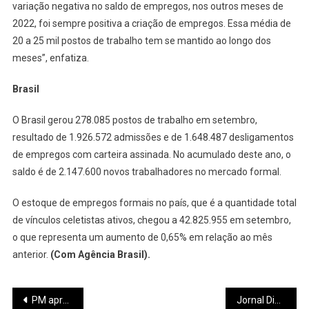
variação negativa no saldo de empregos, nos outros meses de
2022, foi sempre positiva a criação de empregos. Essa média de
20 a 25 mil postos de trabalho tem se mantido ao longo dos
meses”, enfatiza.
Brasil
O Brasil gerou 278.085 postos de trabalho em setembro,
resultado de 1.926.572 admissões e de 1.648.487 desligamentos
de empregos com carteira assinada. No acumulado deste ano, o
saldo é de 2.147.600 novos trabalhadores no mercado formal.
O estoque de empregos formais no país, que é a quantidade total
de vínculos celetistas ativos, chegou a 42.825.955 em setembro,
o que representa um aumento de 0,65% em relação ao mês
anterior.
(Com Agência Brasil).
Navegação
PM apreende arma de fogo em casa no distrito de Torneiros
Jornal Diário recebe visita do Subsecretário Estadual de Comunicação de Minas Gerais Eduardo Mineiro