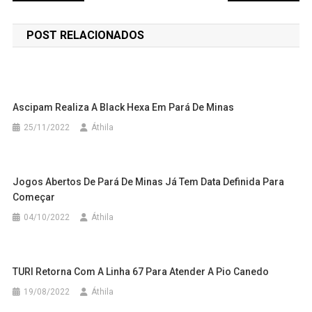
de
POST RELACIONADOS
Post
Ascipam Realiza A Black Hexa Em Pará De Minas
25/11/2022
Áthila
Jogos Abertos De Pará De Minas Já Tem Data Definida Para
Começar
04/10/2022
Áthila
TURI Retorna Com A Linha 67 Para Atender A Pio Canedo
19/08/2022
Áthila