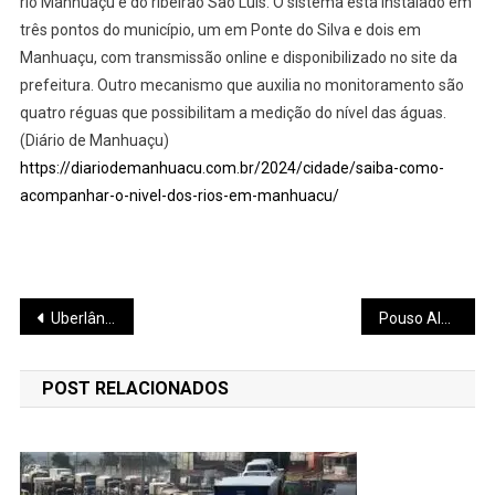
rio Manhuaçu e do ribeirão São Luís. O sistema está instalado em
três pontos do município, um em Ponte do Silva e dois em
Manhuaçu, com transmissão online e disponibilizado no site da
prefeitura. Outro mecanismo que auxilia no monitoramento são
quatro réguas que possibilitam a medição do nível das águas.
(Diário de Manhuaçu)
https://diariodemanhuacu.com.br/2024/cidade/saiba-como-
acompanhar-o-nivel-dos-rios-em-manhuacu/
Navegação
Uberlândia viabiliza corredor da BR 050
Pouso Alegre entrega Business Park
de
POST RELACIONADOS
Post