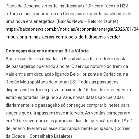
Plano de Desenvolvimento Institucional (PDI), com foco no H2V,
reforça o posicionamento da Cemig como agente catalisador de
uma nova era energética. (Balcão News – Belo Horizonte)
https://balcaonews.com.br/noticias/economia/energia/2026/01/0
impulsiona-minas-gerais-como-polo-de-hidrogenio-verde/
Começam viagens noturnas BH a Vitória
Após mais de três décadas, o Brasil volta a ter um trem regular
de passageiros operando à noite. O serviço noturno do trem da
Vale entra em circulação ligando Belo Horizonte a Cariacica, na
Região Metropolitana de Vitória (ES). Todas as passagens
disponíveis dentro do prazo máximo de 45 dias de antecedência
estão esgotadas. Segundo a Vale, novas datas são liberadas
diariamente, e o passageiro só consegue comprar bilhetes para
viagens que ultrapassem esse intervalo. As vendas começaram
em 20 de novembro e os primeiros dias de operação, entre 1º e 4
de janeiro, tiveram os assentos rapidamente ocupados. (Correio
da Cidade – Conselheiro Lafaiete)