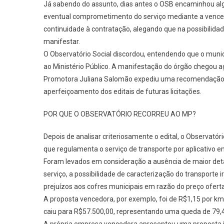
Já sabendo do assunto, dias antes o OSB encaminhou alg
eventual comprometimento do serviço mediante a vencedor
continuidade à contratação, alegando que na possibilidade 
manifestar.
O Observatório Social discordou, entendendo que o municíp
ao Ministério Público. A manifestação do órgão chegou ag
Promotora Juliana Salomão expediu uma recomendação à 
aperfeiçoamento dos editais de futuras licitações.
POR QUE O OBSERVATÓRIO RECORREU AO MP?
Depois de analisar criteriosamente o edital, o Observatóri
que regulamenta o serviço de transporte por aplicativo e
Foram levados em consideração a ausência de maior deta
serviço, a possibilidade de caracterização do transporte i
prejuízos aos cofres municipais em razão do preço ofert
A proposta vencedora, por exemplo, foi de R$1,15 por km 
caiu para R$57.500,00, representando uma queda de 79,