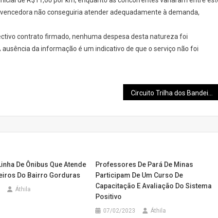
icial de R$11,00 por km, enquanto as concorrentes variaram entre est
a vencedora não conseguiria atender adequadamente à demanda,
pectivo contrato firmado, nenhuma despesa desta natureza foi
 ausência da informação é um indicativo de que o serviço não foi
Circuito Trilha dos Bandeirantes discute novidades no turismo para Pará de Minas e região em 2023
Linha De Ônibus Que Atende
Professores De Pará De Minas
iros Do Bairro Gorduras
Participam De Um Curso De
Capacitação E Avaliação Do Sistema
Áthila
Positivo
07/02/2023
Áthila