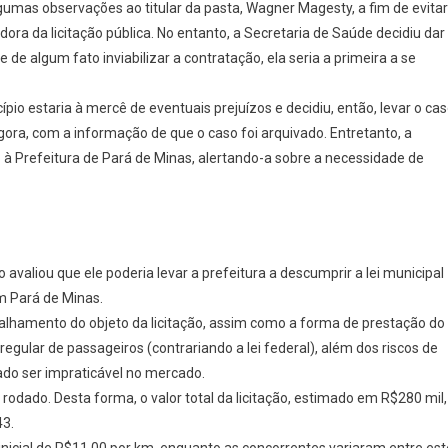
umas observações ao titular da pasta, Wagner Magesty, a fim de evitar
a da licitação pública. No entanto, a Secretaria de Saúde decidiu dar
de algum fato inviabilizar a contratação, ela seria a primeira a se
io estaria à mercê de eventuais prejuízos e decidiu, então, levar o ca
ora, com a informação de que o caso foi arquivado. Entretanto, a
Prefeitura de Pará de Minas, alertando-a sobre a necessidade de
o avaliou que ele poderia levar a prefeitura a descumprir a lei municipal
m Pará de Minas.
lhamento do objeto da licitação, assim como a forma de prestação do
rregular de passageiros (contrariando a lei federal), além dos riscos de
ado ser impraticável no mercado.
rodado. Desta forma, o valor total da licitação, estimado em R$280 mil,
43.