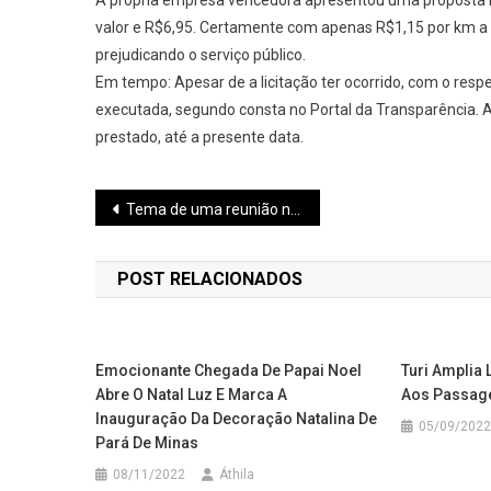
A própria empresa vencedora apresentou uma proposta in
valor e R$6,95. Certamente com apenas R$1,15 por km 
prejudicando o serviço público.
Em tempo: Apesar de a licitação ter ocorrido, com o res
executada, segundo consta no Portal da Transparência. A
prestado, até a presente data.
Navegação
Tema de uma reunião na Câmara Municipal, Lei Paulo Gustavo vai destinar R$800 mil a artistas de Pará de Minas
de
POST RELACIONADOS
Post
Emocionante Chegada De Papai Noel
Turi Amplia 
Abre O Natal Luz E Marca A
Aos Passage
Inauguração Da Decoração Natalina De
05/09/2022
Pará De Minas
08/11/2022
Áthila