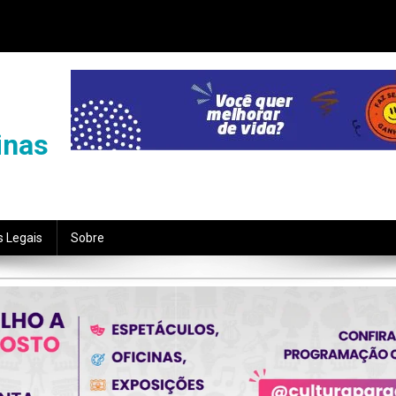
inas
s Legais
Sobre