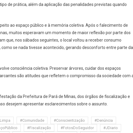
tipo de prática, além da aplicação das penalidades previstas quando
peito ao espaço público e à memória coletiva. Após o falecimento de
anas, muitos esperavam um momento de maior reflexão por parte dos
am que, nos sábados seguintes, o local voltou a receber consumo
, como se nada tivesse acontecido, gerando desconforto entre parte da
olve consciência coletiva. Preservar árvores, cuidar dos espaços
marcantes são atitudes que refletem o compromisso da sociedade com 
estação da Prefeitura de Pará de Minas, dos órgãos de fiscalização e
aso desejem apresentar esclarecimentos sobre o assunto.
Limpa
#Comunidade
#Conscientização
#Denúncia
çoPúblico
#Fiscalização
#FotosDoSeguidor
#JDiario