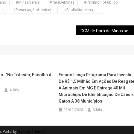
ano
#MinasGerais
#ParáDeMinas
#PatrimônioPúblico
iz
#PreservaçãoAmbiental
#PublicidadeIrregular
GCM de Pará de Minas se prepara para enfrentar a violência contra a mulher com capacitação inédita
o: “No Trânsito, Escolha A
Estado Lança Programa Para Investir
De R$ 1,5 Milhão Em Ações De Resgat
A Animais Em MG E Entrega 40 Mil
Áthila
Microchips De Identificação De Cães E
Gatos A 38 Municípios
28/04/2023
Áthila
 Portal by
Mystery Themes
.