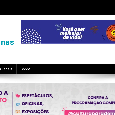
inas
s Legais
Sobre