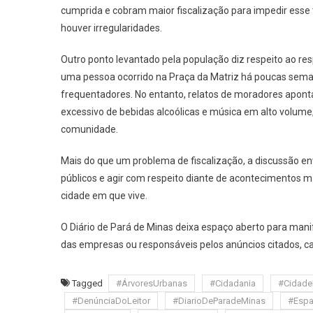
cumprida e cobram maior fiscalização para impedir esse 
houver irregularidades.
Outro ponto levantado pela população diz respeito ao res
uma pessoa ocorrido na Praça da Matriz há poucas sem
frequentadores. No entanto, relatos de moradores apont
excessivo de bebidas alcoólicas e música em alto volume
comunidade.
Mais do que um problema de fiscalização, a discussão env
públicos e agir com respeito diante de acontecimentos 
cidade em que vive.
O Diário de Pará de Minas deixa espaço aberto para manif
das empresas ou responsáveis pelos anúncios citados, c
Tagged
#ÁrvoresUrbanas
#Cidadania
#Cidade
#DenúnciaDoLeitor
#DiarioDeParadeMinas
#Espa