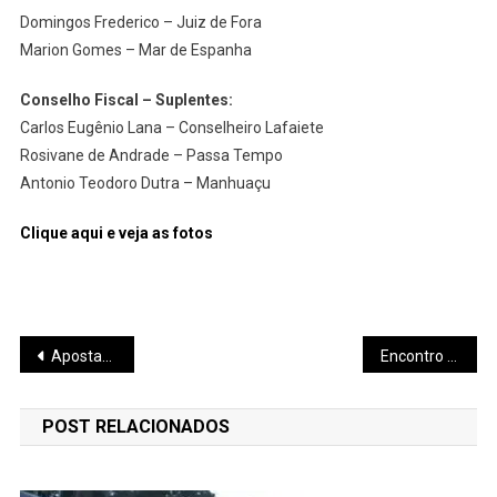
Domingos Frederico – Juiz de Fora
Marion Gomes – Mar de Espanha
Conselho Fiscal – Suplentes:
Carlos Eugênio Lana – Conselheiro Lafaiete
Rosivane de Andrade – Passa Tempo
Antonio Teodoro Dutra – Manhuaçu
Clique aqui e veja as fotos
Navegação
Apostas: 30% dos mineiros atrasam o aluguel
Encontro celebra o poder de transformação da nova geração
de
POST RELACIONADOS
Post