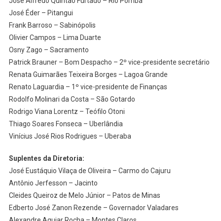
José Alfredo Quintão Furtado – Rio Pomba
José Éder – Pitangui
Frank Barroso – Sabinópolis
Olivier Campos – Lima Duarte
Osny Zago – Sacramento
Patrick Brauner – Bom Despacho – 2º vice-presidente secretário
Renata Guimarães Teixeira Borges – Lagoa Grande
Renato Laguardia – 1º vice-presidente de Finanças
Rodolfo Molinari da Costa – São Gotardo
Rodrigo Viana Lorentz – Teófilo Otoni
Thiago Soares Fonseca – Uberlândia
Vinícius José Rios Rodrigues – Uberaba
Suplentes da Diretoria:
José Eustáquio Vilaça de Oliveira – Carmo do Cajuru
Antônio Jerfesson – Jacinto
Cleides Queiroz de Melo Júnior – Patos de Minas
Edberto José Zanon Rezende – Governador Valadares
Alexandre Aguiar Rocha – Montes Claros