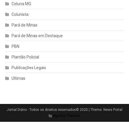
Coluna MG
Colunista
Pará de Minas
Pará de Minas em Destaque
PBN
Plantão Policial
Publicações Legais
Ultimas
Jornal Diário - Todos os direitos reservados© 2020
|
Theme: News Portal
by
Mystery Themes
.