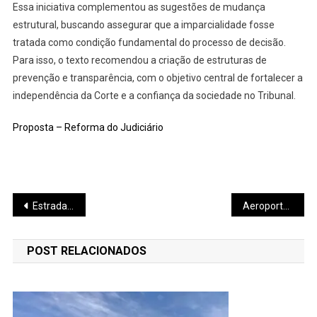
Essa iniciativa complementou as sugestões de mudança
estrutural, buscando assegurar que a imparcialidade fosse
tratada como condição fundamental do processo de decisão.
Para isso, o texto recomendou a criação de estruturas de
prevenção e transparência, com o objetivo central de fortalecer a
independência da Corte e a confiança da sociedade no Tribunal.
Proposta – Reforma do Judiciário
Navegação
Estradas ameaçam competitividade do Estado
Aeroporto de MoC terá terminal de cargas
de
POST RELACIONADOS
Post