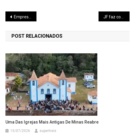
Navegação
Empresa inaugura PA Busines Park
JF faz concorrência do transporte
de
POST RELACIONADOS
Post
Uma Das Igrejas Mais Antigas De Minas Reabre
15/07/2026
supertreis