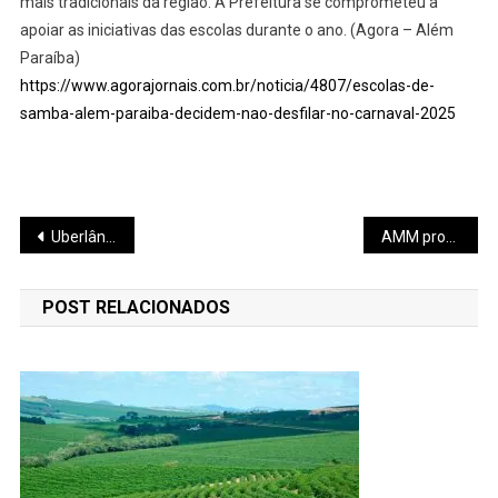
mais tradicionais da região. A Prefeitura se comprometeu a
apoiar as iniciativas das escolas durante o ano. (Agora – Além
Paraíba)
https://www.agorajornais.com.br/noticia/4807/escolas-de-
samba-alem-paraiba-decidem-nao-desfilar-no-carnaval-2025
Navegação
Uberlândia alcança bilhões em exportações
AMM propõe criação de consórcio específico para a Defesa Civil no Vale do Aço
de
POST RELACIONADOS
Post