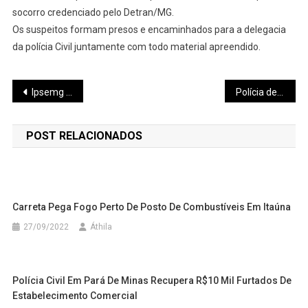
socorro credenciado pelo Detran/MG.
Os suspeitos formam presos e encaminhados para a delegacia
da polícia Civil juntamente com todo material apreendido.
Navegação
Ipsemg alerta para golpes contra beneficiários
Polícia descobre desmanche de moto e apreende grande quantidade de drogas
de
POST RELACIONADOS
Post
Carreta Pega Fogo Perto De Posto De Combustíveis Em Itaúna
27/09/2022
Áthila
Polícia Civil Em Pará De Minas Recupera R$10 Mil Furtados De
Estabelecimento Comercial