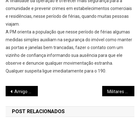
A finalidade da operação é oferecer mais segurança para a
comunidade e prevenir crimes em estabelecimentos comerciais
e residências, nesse período de férias, quando muitas pessoas
viajam.
A PM orienta a população que nesse período de férias algumas
medidas simples auxiliam na segurança do imóvel como manter
as portas e janelas bem trancadas, fazer o contato com um
vizinho de confiança informando sua ausência para que ele
observe e denuncie qualquer movimentação estranha.
Qualquer suspeita ligue imediatamente para o 190.
Navegação
Amigo encontra rapaz morto a tiros dentro de casa em Itaúna
Militares apreendem em Pará de Minas dois menores que roubaram R$500,00 numa padaria
de
POST RELACIONADOS
Post