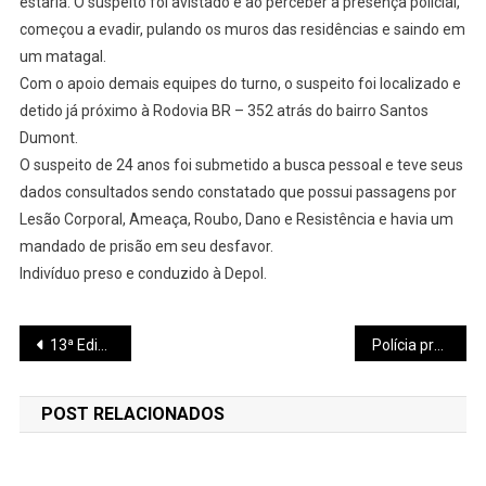
estaria. O suspeito foi avistado e ao perceber a presença policial,
começou a evadir, pulando os muros das residências e saindo em
um matagal.
Com o apoio demais equipes do turno, o suspeito foi localizado e
detido já próximo à Rodovia BR – 352 atrás do bairro Santos
Dumont.
O suspeito de 24 anos foi submetido a busca pessoal e teve seus
dados consultados sendo constatado que possui passagens por
Lesão Corporal, Ameaça, Roubo, Dano e Resistência e havia um
mandado de prisão em seu desfavor.
Indivíduo preso e conduzido à Depol.
Navegação
13ª Edição da GINSA adiada em 2021/2022 devido a pandemia do novo coronavírus acontecerá em 2023
Polícia procura três homens que assaltaram loja no bairro Nossa senhora das Graças
de
POST RELACIONADOS
Post