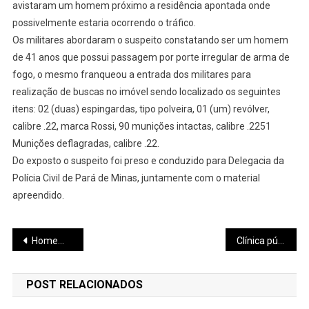
avistaram um homem próximo a residência apontada onde
possivelmente estaria ocorrendo o tráfico.
Os militares abordaram o suspeito constatando ser um homem
de 41 anos que possui passagem por porte irregular de arma de
fogo, o mesmo franqueou a entrada dos militares para
realização de buscas no imóvel sendo localizado os seguintes
itens: 02 (duas) espingardas, tipo polveira, 01 (um) revólver,
calibre .22, marca Rossi, 90 munições intactas, calibre .2251
Munições deflagradas, calibre .22.
Do exposto o suspeito foi preso e conduzido para Delegacia da
Polícia Civil de Pará de Minas, juntamente com o material
apreendido.
Navegação
Homem é atropelado por moto na Presidente Vargas; pedestre e motociclista foram socorridos para a UPA
Clínica pública para atendimento a animais de estimação deve ficar pronta em fevereiro de 2024
de
POST RELACIONADOS
Post