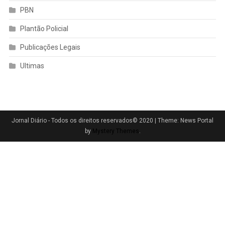
PBN
Plantão Policial
Publicações Legais
Ultimas
Jornal Diário - Todos os direitos reservados© 2020
|
Theme: News Portal
by
Mystery Themes
.