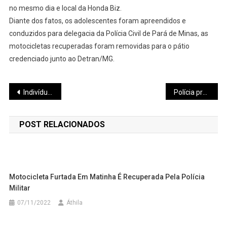
no mesmo dia e local da Honda Biz.
Diante dos fatos, os adolescentes foram apreendidos e
conduzidos para delegacia da Polícia Civil de Pará de Minas, as
motocicletas recuperadas foram removidas para o pátio
credenciado junto ao Detran/MG.
Navegação
Indivíduo com extensa ficha criminal é preso pela PM no bairro Vila Raquel
Polícia prende jovem suspeito de depredar vidraça de escola em Pará de Minas
de
POST RELACIONADOS
Post
Motocicleta Furtada Em Matinha É Recuperada Pela Polícia
Militar
07/11/2022
Áthila