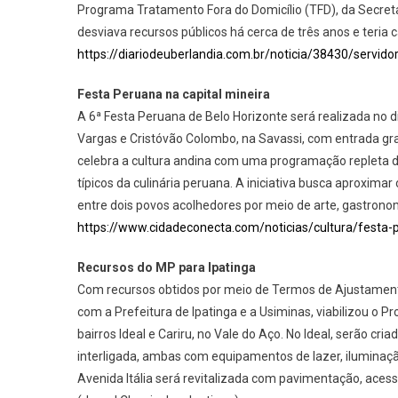
Programa Tratamento Fora do Domicílio (TFD), da Secret
desviava recursos públicos há cerca de três anos e teria c
https://diariodeuberlandia.com.br/noticia/38430/servido
Festa Peruana na capital mineira
A 6ª Festa Peruana de Belo Horizonte será realizada no d
Vargas e Cristóvão Colombo, na Savassi, com entrada gra
celebra a cultura andina com uma programação repleta de
típicos da culinária peruana. A iniciativa busca aproxima
entre dois povos acolhedores por meio de arte, gastron
https://www.cidadeconecta.com/noticias/cultura/festa-p
Recursos do MP para Ipatinga
Com recursos obtidos por meio de Termos de Ajustamento
com a Prefeitura de Ipatinga e a Usiminas, viabilizou o P
bairros Ideal e Cariru, no Vale do Aço. No Ideal, serão 
interligada, ambas com equipamentos de lazer, iluminação 
Avenida Itália será revitalizada com pavimentação, acess