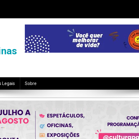
inas
s Legais
Sobre