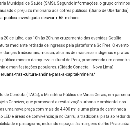
aria Municipal de Saúde (SMS). Segundo informações, o grupo crimino
ausado o prejuízo milionário aos cofres públicos. (Diário de Uberlândia)
ra-publica-investigada-desviar-r-65-milhoes
ia 20 de julho, das 10h às 20h, no cruzamento das avenidas Getúlio
tuita mediante retirada de ingresso pela plataforma Go Free. O evento
 danças tradicionais, música, oficinas de máscaras indígenas e pratos
r o público mineiro da riqueza cultural do Peru, promovendo um encontro
omia e manifestações populares. (Cidade Conecta – Nova Lima)
eruana-traz-cultura-andina-para-a-capital-mineira/
 de Conduta (TACs), o Ministério Público de Minas Gerais, em parceria
rojeto Conviver, que promoverá a revitalização urbana e ambiental nos
criadas uma nova praça com mais de 4.400 m² e uma pista de caminhada
LED e áreas de convivência; já no Cariru, a tradicional pista ao redor d
ibilidade e paisagismo, incluindo espaços às margens do Rio Piracicaba