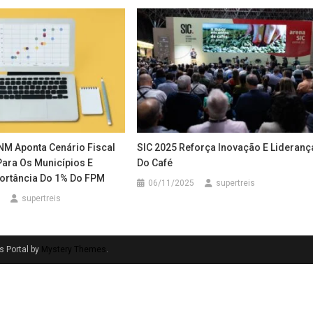
NM Aponta Cenário Fiscal
SIC 2025 Reforça Inovação E Lideranç
Para Os Municípios E
Do Café
ortância Do 1% Do FPM
06/11/2025
supertreis
supertreis
 Portal by
Mystery Themes
.