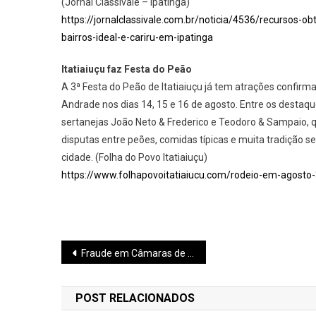
(Jornal Classivale – Ipatinga)
https://jornalclassivale.com.br/noticia/4536/recursos-o
bairros-ideal-e-cariru-em-ipatinga
Itatiaiuçu faz Festa do Peão
A 3ª Festa do Peão de Itatiaiuçu já tem atrações confirm
Andrade nos dias 14, 15 e 16 de agosto. Entre os destaqu
sertanejas João Neto & Frederico e Teodoro & Sampaio, 
disputas entre peões, comidas típicas e muita tradição
cidade. (Folha do Povo Itatiaiuçu)
https://www.folhapovoitatiaiucu.com/rodeio-em-agosto
Navegação
Fraude em Câmaras de 12 cidades
de
POST RELACIONADOS
Post