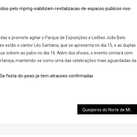
btidos-pelo-mpmg-viabilizam-revitalizacao-de-espacos-publicos-nos-
adas e promete agitar o Parque de Exposições e Leilões João Belo
es estão o cantor Léo Santana, que se apresenta no dia 15, e as duplas
que sobem ao palco no dia 16. Além dos shows, o evento contará com
 sertaneja, mantendo-se como uma das celebrações mais aguardadas da
-3a-festa-do-peao-ja-tem-atracoes-confirmadas
Queijeiros do Norte de Minas celebram conquistas em concursos internacionais