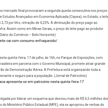
 no mercado final provocaram a segunda queda consecutiva nos preços
de Estudos Avançados em Economia Aplicada (Cepea), no Estado, o leit
,73 por litro, retração de 4,23%. A diminuição do preço pago ao
afra. Assim como em Minas Gerais, o preço do leite pago ao produtor
Diário do Comércio – Belo Horizonte)
leite-cai-com-consumo-enfraquecido/
sta quinta-feira, 17 de julho, às 16h, no Parque de Exposições, com
rasileira em parceria com o Governo Municipal, promete atrair grande
drão de Demonstração Aérea. A Prefeitura está organizando toda a
onante e seguro para a população. (Jornal de Patrocínio)
aca-apresenta-se-em-patrocinio-nesta-quinta-feira-17
estigada por liderar um esquema que desviou mais de R$ 6,5 milhões do
s do Ministério Público Estadual (MPE), ela se apropriou de verbas do