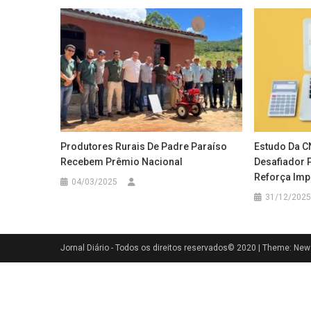
Produtores Rurais De Padre Paraíso
Estudo Da C
Recebem Prêmio Nacional
Desafiador 
Reforça Imp
04/03/2025
31/12/2025
Jornal Diário - Todos os direitos reservados© 2020
|
Theme: News