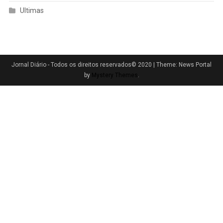
Ultimas
Jornal Diário - Todos os direitos reservados© 2020
|
Theme: News Portal
by
Mystery Themes
.