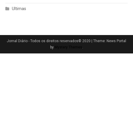
Ultimas
Jornal Diário - Todos os direitos reservados© 2020
|
Theme: News Portal
by
Mystery Themes
.