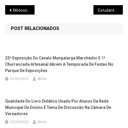
Navegação
Motociclista é preso suspeito de conduzir veículo sob efeitos de droga no centro de Pará de Minas
Estudantes têm até 13/1 para confirmar matrícula na rede estadual de ensino de Minas
de
POST RELACIONADOS
Post
25ª Exposição Do Cavalo Mangalarga Marchador E 1ª
Churrascada Artesanal Abrem A Temporada De Festas No
Parque De Exposições
03/03/2023
Áthila
Qualidade Do Livro Didático Usado Por Alunos Da Rede
Municipal De Ensino É Tema De Discussão Na Câmara De
Vereadores
10/04/2023
Áthila