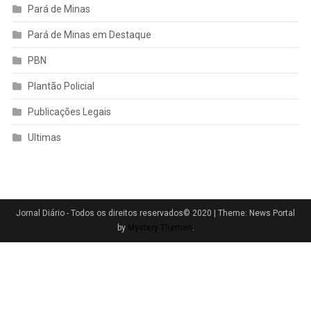
Pará de Minas
Pará de Minas em Destaque
PBN
Plantão Policial
Publicações Legais
Ultimas
Jornal Diário - Todos os direitos reservados© 2020
|
Theme: News Portal
by
Mystery Themes
.