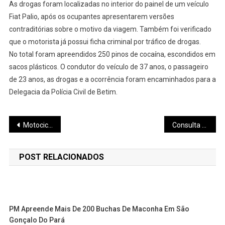
As drogas foram localizadas no interior do painel de um veículo
Fiat Palio, após os ocupantes apresentarem versões
contraditórias sobre o motivo da viagem. Também foi verificado
que o motorista já possui ficha criminal por tráfico de drogas.
No total foram apreendidos 250 pinos de cocaína, escondidos em
sacos plásticos. O condutor do veículo de 37 anos, o passageiro
de 23 anos, as drogas e a ocorrência foram encaminhados para a
Delegacia da Polícia Civil de Betim.
Navegação
Motociclistas embriagados são presos na MG-430, em Igaratinga
Consulta Pública para aplicação de recursos da Lei Paulo Gustavo já está disponível
de
POST RELACIONADOS
Post
PM Apreende Mais De 200 Buchas De Maconha Em São
Gonçalo Do Pará