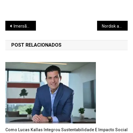
Navegação
Imersão Indústria é um marco de inovação e conectividade para o setor industrial
Nordisk anuncia expansão em Montes Claros
de
POST RELACIONADOS
Post
Como Lucas Kallas Integrou Sustentabilidade E Impacto Social