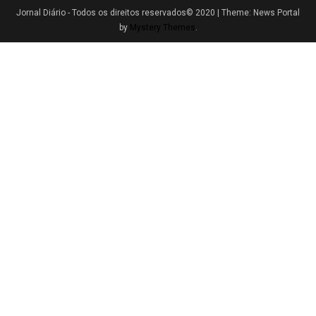
Jornal Diário - Todos os direitos reservados© 2020
|
Theme: News Portal
by
Mystery Themes
.