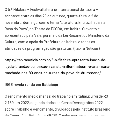
O 5.º Flitabira – Festival Literário Internacional de Itabira –
acontece entre os dias 29 de outubro, quarta-feira, e 2 de
novembro, domingo, com o tema “Literatura, Encruzilhada e a
Rosa do Povo”, no Teatro da FCCDA, em Itabira. O evento é
apresentado pela Vale, por meio da Lei Rouanet do Ministério da
Cultura, com o apoio da Prefeitura de Itabira, e todas as
atividades da programação são gratuitas. (Itabira Notícias)
https://itabiranoticia.com.br/5-o-flitabira-apresenta-inacio-de-
loyola-brandao-conceicao-evaristo-milton-hatoum-e-ana-maria-
machado-nos-80-anos-de-a-rosa-do-povo-de-drummond/
IBGE revela renda em Itatiaiuçu
O rendimento médio mensal do trabalho em Itatiaiuçu foi de R$
2.169 em 2022, segundo dados do Censo Demográfico 2022
sobre Trabalho e Rendimento, divulgados pelo Instituto Brasileiro
de Geografia e Estatística (IBGE). O valor corresponde a quase