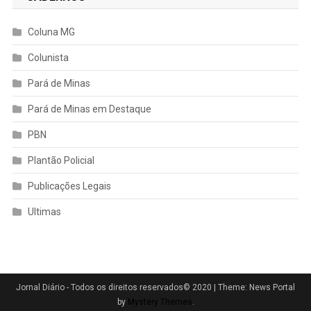
Coluna MG
Colunista
Pará de Minas
Pará de Minas em Destaque
PBN
Plantão Policial
Publicações Legais
Ultimas
Jornal Diário - Todos os direitos reservados© 2020
|
Theme: News Portal
by
Mystery Themes
.