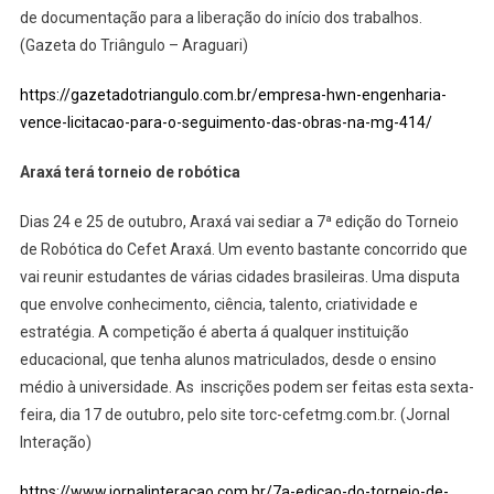
de documentação para a liberação do início dos trabalhos.
(Gazeta do Triângulo – Araguari)
https://gazetadotriangulo.com.br/empresa-hwn-engenharia-
vence-licitacao-para-o-seguimento-das-obras-na-mg-414/
Araxá terá torneio de robótica
Dias 24 e 25 de outubro, Araxá vai sediar a 7ª edição do Torneio
de Robótica do Cefet Araxá. Um evento bastante concorrido que
vai reunir estudantes de várias cidades brasileiras. Uma disputa
que envolve conhecimento, ciência, talento, criatividade e
estratégia. A competição é aberta á qualquer instituição
educacional, que tenha alunos matriculados, desde o ensino
médio à universidade. As inscrições podem ser feitas esta sexta-
feira, dia 17 de outubro, pelo site torc-cefetmg.com.br. (Jornal
Interação)
https://www.jornalinteracao.com.br/7a-edicao-do-torneio-de-