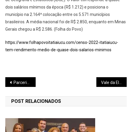
dois salários mínimos da época (R$ 1.212) e posiciona o
município na 2.164ª colocação entre os 5.571 municípios
brasileiros. A média nacional foi de R$ 2.850, enquanto em Minas
Gerais chegou a R$ 2.586. (Folha do Povo)
https://www.folhapovoitatiaiucu.com/censo-2022-itatiaiucu-
tem-rendimento-medio-de-quase-dois-salarios-minimos
Navegação
Parceria fortalece prevenção a incêndios rurais em Minas
Vale da Eletrônica cresce 20%
de
POST RELACIONADOS
Post