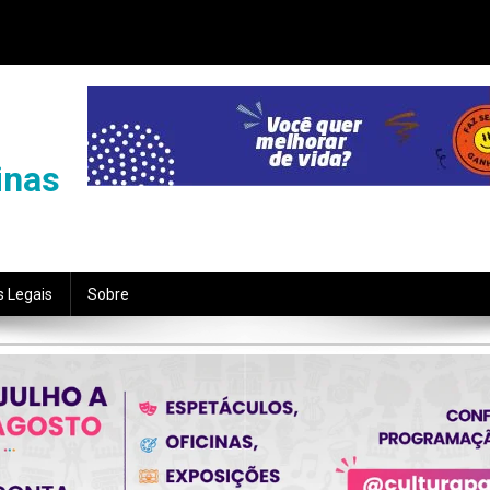
inas
s Legais
Sobre