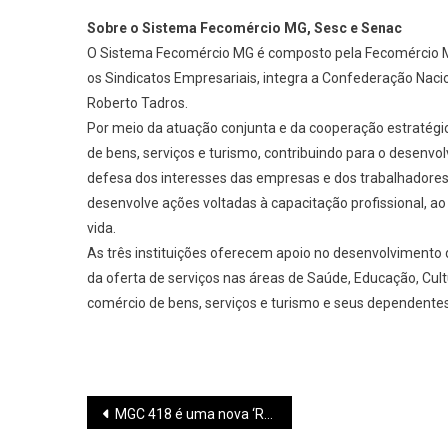
Sobre o Sistema Fecomércio MG, Sesc e Senac
O Sistema Fecomércio MG é composto pela Fecomércio MG
os Sindicatos Empresariais, integra a Confederação Naci
Roberto Tadros.
Por meio da atuação conjunta e da cooperação estratégica
de bens, serviços e turismo, contribuindo para o desenv
defesa dos interesses das empresas e dos trabalhadores
desenvolve ações voltadas à capacitação profissional, 
vida.
As três instituições oferecem apoio no desenvolvimento 
da oferta de serviços nas áreas de Saúde, Educação, Cult
comércio de bens, serviços e turismo e seus dependentes
Navegação
MGC 418 é uma nova ‘Rodovia da Morte’