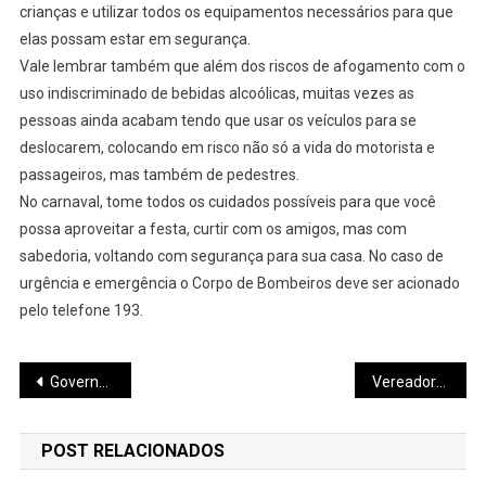
crianças e utilizar todos os equipamentos necessários para que
elas possam estar em segurança.
Vale lembrar também que além dos riscos de afogamento com o
uso indiscriminado de bebidas alcoólicas, muitas vezes as
pessoas ainda acabam tendo que usar os veículos para se
deslocarem, colocando em risco não só a vida do motorista e
passageiros, mas também de pedestres.
No carnaval, tome todos os cuidados possíveis para que você
possa aproveitar a festa, curtir com os amigos, mas com
sabedoria, voltando com segurança para sua casa. No caso de
urgência e emergência o Corpo de Bombeiros deve ser acionado
pelo telefone 193.
Navegação
Governo retoma consignado do Bolsa Família com novas regras
Vereadores da Comissão de Saúde visitam bairro Seringueiras e cobram agilidade no processo de instalação da UBS provisória
de
POST RELACIONADOS
Post