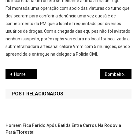
no local estaria um objeto semelhante a uma arma de fogo.
Foi montada uma operação com apoio das viaturas do turno que
deslocaram para conferir a denúncia uma vez que já é de
conhecimento da PM que o local é frequentado por diversos
usuários de drogas. Com a chegada das equipes não foi avistado
nenhum suspeito, porém após varredura no local foi localizada a
submetralhadora artesanal calibre 9mm com 5 munições, sendo
apreendida e entregue na delegacia Polícia Civil.
Navegação
Homem é preso com 11 armas de fogo e 241 munições ilegais
Bombeiros resgatam vítimas que ficaram ilhadas na Barragem do Carioca
de
POST RELACIONADOS
Post
Homem Fica Ferido Após Batida Entre Carros Na Rodovia
Pará/Florestal