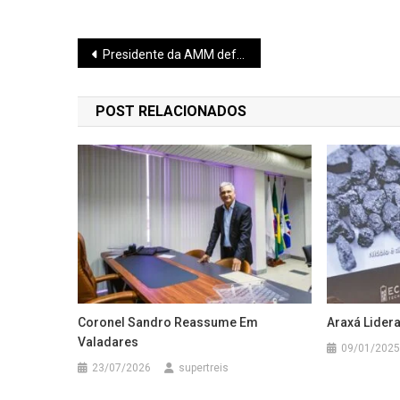
Navegação
Presidente da AMM defende beneficiamento do lítio e retenção de impostos na região do Vale do Jequitinhonha e Mucuri
de
POST RELACIONADOS
Post
Coronel Sandro Reassume Em
Araxá Lider
Valadares
09/01/2025
23/07/2026
supertreis