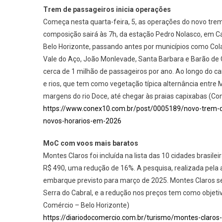
Trem de passageiros inicia operações
Começa nesta quarta-feira, 5, as operações do novo trem
composição sairá às 7h, da estação Pedro Nolasco, em Ca
Belo Horizonte, passando antes por municípios como Cola
Vale do Aço, João Monlevade, Santa Barbara e Barão de
cerca de 1 milhão de passageiros por ano. Ao longo do 
e rios, que tem como vegetação típica alternância entre 
margens do rio Doce, até chegar às praias capixabas (Co
https://www.conex10.com.br/post/0005189/novo-trem-d
novos-horarios-em-2026
MoC com voos mais baratos
Montes Claros foi incluída na lista das 10 cidades brasi
R$ 490, uma redução de 16%. A pesquisa, realizada pela a
embarque previsto para março de 2025. Montes Claros se 
Serra do Cabral, e a redução nos preços tem como objetiv
Comércio – Belo Horizonte)
https://diariodocomercio.com.br/turismo/montes-claros