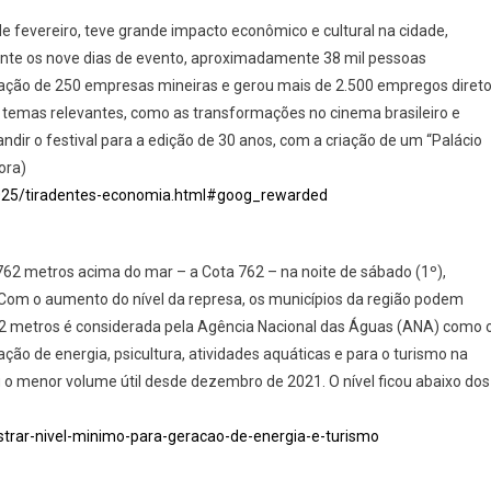
 fevereiro, teve grande impacto econômico e cultural na cidade,
rante os nove dias de evento, aproximadamente 38 mil pessoas
pação de 250 empresas mineiras e gerou mais de 2.500 empregos diret
ou temas relevantes, como as transformações no cinema brasileiro e
dir o festival para a edição de 30 anos, com a criação de um “Palácio
ora)
-2025/tiradentes-economia.html#goog_rewarded
a 762 metros acima do mar – a Cota 762 – na noite de sábado (1º),
Com o aumento do nível da represa, os municípios da região podem
62 metros é considerada pela Agência Nacional das Águas (ANA) como 
ção de energia, psicultura, atividades aquáticas e para o turismo na
 o menor volume útil desde dezembro de 2021. O nível ficou abaixo dos
strar-nivel-minimo-para-geracao-de-energia-e-turismo