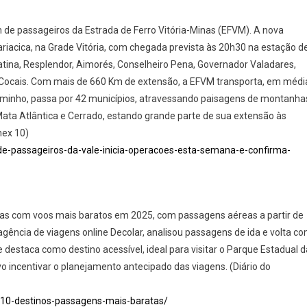
 de passageiros da Estrada de Ferro Vitória-Minas (EFVM). A nova
riacica, na Grade Vitória, com chegada prevista às 20h30 na estação d
tina, Resplendor, Aimorés, Conselheiro Pena, Governador Valadares,
 Cocais. Com mais de 660 Km de extensão, a EFVM transporta, em médi
caminho, passa por 42 municípios, atravessando paisagens de montanha
Mata Atlântica e Cerrado, estando grande parte de sua extensão às
nex 10)
e-passageiros-da-vale-inicia-operacoes-esta-semana-e-confirma-
leiras com voos mais baratos em 2025, com passagens aéreas a partir de
gência de viagens online Decolar, analisou passagens de ida e volta c
destaca como destino acessível, ideal para visitar o Parque Estadual d
o incentivar o planejamento antecipado das viagens. (Diário do
-10-destinos-passagens-mais-baratas/