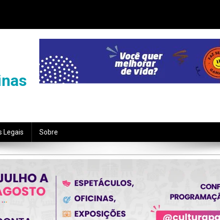
inas
s Legais
Sobre