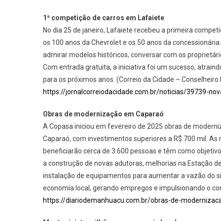
1ª competição de carros em Lafaiete
No dia 25 de janeiro, Lafaiete recebeu a primeira compet
os 100 anos da Chevrolet e os 50 anos da concessionária.
admirar modelos históricos, conversar com os proprietár
Com entrada gratuita, a iniciativa foi um sucesso, atrain
para os próximos anos. (Correio da Cidade – Conselheiro 
https://jornalcorreiodacidade.com.br/noticias/39739-no
Obras de modernização em Caparaó
A Copasa iniciou em fevereiro de 2025 obras de moderni
Caparaó, com investimentos superiores a R$ 700 mil. As 
beneficiarão cerca de 3.600 pessoas e têm como objetivo 
a construção de novas adutoras, melhorias na Estação d
instalação de equipamentos para aumentar a vazão do s
economia local, gerando empregos e impulsionando o com
https://diariodemanhuacu.com.br/obras-de-modernizac