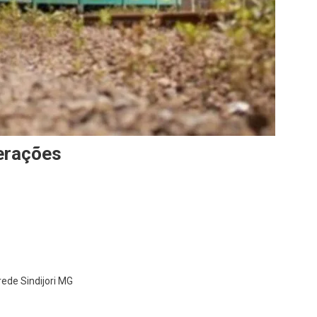
perações
rede Sindijori MG