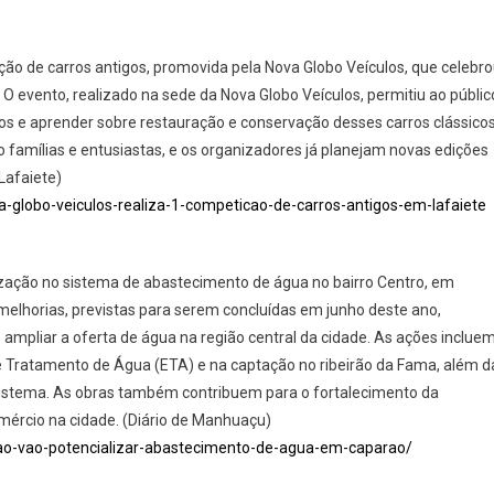
ição de carros antigos, promovida pela Nova Globo Veículos, que celebr
 O evento, realizado na sede da Nova Globo Veículos, permitiu ao públic
ios e aprender sobre restauração e conservação desses carros clássicos
do famílias e entusiastas, e os organizadores já planejam novas edições
Lafaiete)
va-globo-veiculos-realiza-1-competicao-de-carros-antigos-em-lafaiete
zação no sistema de abastecimento de água no bairro Centro, em
melhorias, previstas para serem concluídas em junho deste ano,
ampliar a oferta de água na região central da cidade. As ações inclue
e Tratamento de Água (ETA) e na captação no ribeirão da Fama, além d
istema. As obras também contribuem para o fortalecimento da
ércio na cidade. (Diário de Manhuaçu)
ao-vao-potencializar-abastecimento-de-agua-em-caparao/