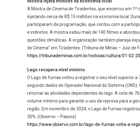
Mostra injeta milhões na economia local
A Mostra de Cinema de Tiradentes, que encerrou em 1º de
injetando cerca de R$ 15 milhões na economia local. Du
participaram da programação, que contou com a partici
e indiretos. A mostra exibiu mais de 140 filmes e abord
questões climáticas. A organização também planeja expan
do Cinema” em Tiradentes. (Tribuna de Minas – Juiz de F
https://tribunademinas.com.br/noticias/cultura/01-02
Lago recupera nível mínimo
O Lago de furnas voltou a registrar o seu nível superior 
segundo dados do Operador Nacional do Sistema (ONS). 
retomar as atividades dependentes do lago. A cota de 7
volume mínimo para garantir o uso da represa para a gera
região. Em novembro de 2024, o Lago de Furnas registrou
30%. (Observo – Passos)
https://www.observo.com.br/lago-de-furnas-volta-a-regi