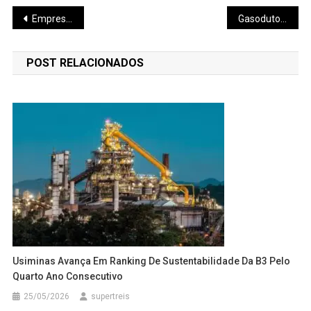
Navegação
Empresa anuncia investimento em Poços
Gasoduto Centro&Oeste é inaugurado
de
POST RELACIONADOS
Post
Usiminas Avança Em Ranking De Sustentabilidade Da B3 Pelo
Quarto Ano Consecutivo
25/05/2026
supertreis