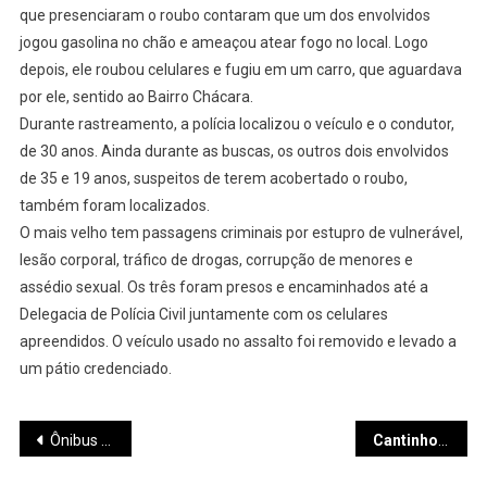
que presenciaram o roubo contaram que um dos envolvidos
jogou gasolina no chão e ameaçou atear fogo no local. Logo
depois, ele roubou celulares e fugiu em um carro, que aguardava
por ele, sentido ao Bairro Chácara.
Durante rastreamento, a polícia localizou o veículo e o condutor,
de 30 anos. Ainda durante as buscas, os outros dois envolvidos
de 35 e 19 anos, suspeitos de terem acobertado o roubo,
também foram localizados.
O mais velho tem passagens criminais por estupro de vulnerável,
lesão corporal, tráfico de drogas, corrupção de menores e
assédio sexual. Os três foram presos e encaminhados até a
Delegacia de Polícia Civil juntamente com os celulares
apreendidos. O veículo usado no assalto foi removido e levado a
um pátio credenciado.
Navegação
Ônibus coletivo pega fogo e chamas se espalham para comércio e residência
Cantinho da Leitura cria espaço para aproximar alunos dos livros em escola municipal de Contagem
de