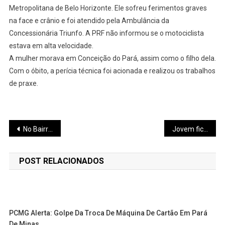
Metropolitana de Belo Horizonte. Ele sofreu ferimentos graves
na face e crânio e foi atendido pela Ambulância da
Concessionária Triunfo. A PRF não informou se o motociclista
estava em alta velocidade.
A mulher morava em Conceição do Pará, assim como o filho dela.
Com o óbito, a perícia técnica foi acionada e realizou os trabalhos
de praxe.
Navegação
No Bairro Santos Dumont, PM apreende crack, dinheiro e motocicleta utilizada no tráfico de drogas
Jovem fica ferido após acidente entre motos no Padre Libério; o outro condutor fugiu sem prestar socorro
de
POST RELACIONADOS
Post
PCMG Alerta: Golpe Da Troca De Máquina De Cartão Em Pará
De Minas