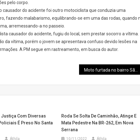
es pelo corpo.
o causador do acidente foi outro motociclista que conduzia uma
eiro, fazendo malabarismo, equilibrando-se em uma das rodas, quando 
tima, arremessando-a no passeio.
sta causador do acidente, fugiu do local, sem prestar socorro a vítima.
ão da vítima, porém o jovem se apresentava confuso devido lesões na
nformações. A PM segue em rastreamento, em busca do autor.
Moto furtada no bairro São Paulo é localizada pela Policia abandonada no Pe. Libério
 Justiça Com Diversas
Roda Se Solta De Caminhão, Atinge E
oliciais É Preso No Santa
Mata Pedestre Na BR-262, Em Nova
Serrana
Áthila
10/11/2022
Áthila