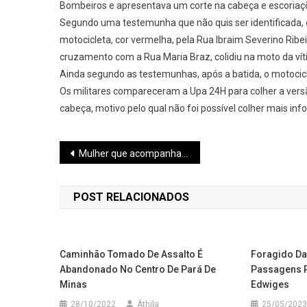
Bombeiros e apresentava um corte na cabeça e escoriaçõ
Segundo uma testemunha que não quis ser identificada, 
motocicleta, cor vermelha, pela Rua Ibraim Severino Rib
cruzamento com a Rua Maria Braz, colidiu na moto da ví
Ainda segundo as testemunhas, após a batida, o motocicli
Os militares compareceram a Upa 24H para colher a vers
cabeça, motivo pelo qual não foi possível colher mais i
Navegação
Mulher que acompanhava o filho para consulta em Pará de Minas morre após moto bater em ambulância na BR-262
de
POST RELACIONADOS
Post
Caminhão Tomado De Assalto É
Foragido Da
Abandonado No Centro De Pará De
Passagens P
Minas
Edwiges
28/10/2022
Áthila
25/05/2023