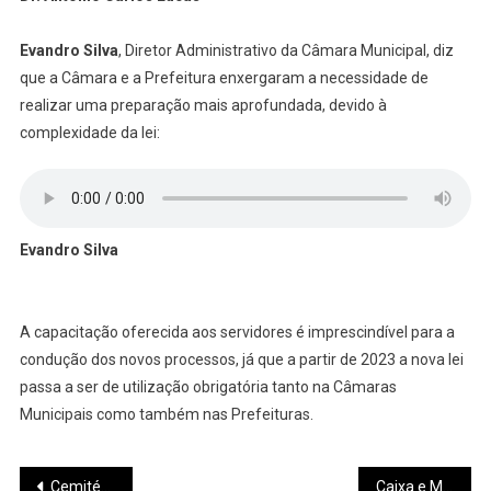
Evandro Silva
, Diretor Administrativo da Câmara Municipal, diz
que a Câmara e a Prefeitura enxergaram a necessidade de
realizar uma preparação mais aprofundada, devido à
complexidade da lei:
Evandro Silva
A capacitação oferecida aos servidores é imprescindível para a
condução dos novos processos, já que a partir de 2023 a nova lei
passa a ser de utilização obrigatória tanto na Câmaras
Municipais como também nas Prefeituras.
Navegação
Cemitério Santo Antônio de Pará de Minas
Caixa e Ministério da Saúde têm parceria para prevenir câncer de mama