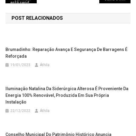
está sendo preparado para o Dia de Finados
de
POST RELACIONADOS
Post
Brumadinho: Reparação Avança E Segurança De Barragens É
Reforçada
19/01/2023
Áthila
Iluminação Natalina Da Siderúrgica Alterosa É Proveniente Da
Energia 100% Renovável, Produzida Em Sua Própria
Instalação
22/12/2022
Áthila
Conselho Municipal Do Patrimônio Histórico Anuncia