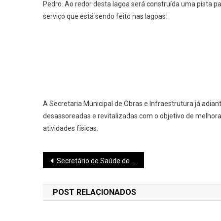
Pedro. Ao redor desta lagoa será construída uma pista pa
serviço que está sendo feito nas lagoas:
A Secretaria Municipal de Obras e Infraestrutura já adia
desassoreadas e revitalizadas com o objetivo de melhorar
atividades físicas.
Navegação
Secretário de Saúde de Pará de Minas explica demora nas transferências hospitalares que gera insatisfação e reclamação
de
POST RELACIONADOS
Post