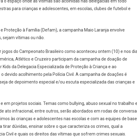
 espaço onde as vítimas são acolhidas nas delegacias em todo
stras para crianças e adolescentes, em escolas, clubes de futebol e
 e Proteção à Família (Defam), a campanha Maio Laranja envolve
s, sejam vítimas ou não.
rir jogos do Campeonato Brasileiro como aconteceu ontem (10) e nos di
mérica, Atlético e Cruzeiro participam da campanha de doação de
er Kids da Delegacia Especializada de Proteção à Criança e ao
 o devido acolhimento pela Polícia Civil. A campanha de doações é
seja de depoimento especial e/ou escuta especializada das crianças e
 em projetos sociais. Temas como bullying, abuso sexual no trabalho 
de ato infracional, entre outros, serão abordados em rodas de conversa
róximos às crianças e adolescentes nas escolas e com as equipes de base
 tirar dúvidas, ensinar sobre o que caracteriza os crimes, qual a
ia Civil e quais os direitos das vítimas que sofrem crimes sexuais.