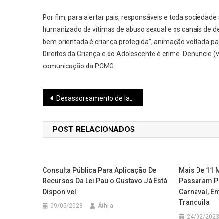
Por fim, para alertar pais, responsáveis e toda sociedad
humanizado de vítimas de abuso sexual e os canais de de
bem orientada é criança protegida”, animação voltada para 
Direitos da Criança e do Adolescente é crime. Denuncie (ve
comunicação da PCMG.
Navegação
Desassoreamento de lagoas continua com o objetivo de melhorar estrutura e oferecer mais espaço de lazer aos paraminenses
de
POST RELACIONADOS
Post
Consulta Pública Para Aplicação De
Mais De 11 
Recursos Da Lei Paulo Gustavo Já Está
Passaram Po
Disponível
Carnaval, Em
Tranquila
09/05/2023
Áthila
24/02/2023