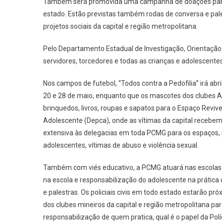
Também será promovida uma campanha de doações para o
estado. Estão previstas também rodas de conversa e pale
projetos sociais da capital e região metropolitana.
Pelo Departamento Estadual de Investigação, Orientação
servidores, torcedores e todas as crianças e adolescente
Nos campos de futebol, “Todos contra a Pedofilia” irá ab
20 e 28 de maio, enquanto que os mascotes dos clubes A
brinquedos, livros, roupas e sapatos para o Espaço Reviv
Adolescente (Depca), onde as vítimas da capital recebem
extensiva às delegacias em toda PCMG para os espaços, 
adolescentes, vítimas de abuso e violência sexual.
Também com viés educativo, a PCMG atuará nas escolas e
na escola e responsabilização do adolescente na prática 
e palestras. Os policiais civis em todo estado estarão p
dos clubes mineiros da capital e região metropolitana para
responsabilização de quem pratica, qual é o papel da Políc