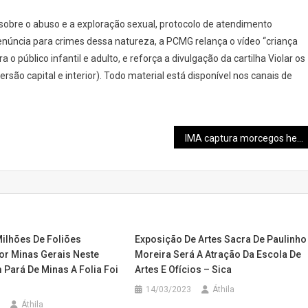
e sobre o abuso e a exploração sexual, protocolo de atendimento
núncia para crimes dessa natureza, a PCMG relança o vídeo “criança
o público infantil e adulto, e reforça a divulgação da cartilha Violar os
rsão capital e interior). Todo material está disponível nos canais de
IMA captura morcegos hematófagos para controle da raiva animal na região
Milhões De Foliões
Exposição De Artes Sacra De Paulinho
r Minas Gerais Neste
Moreira Será A Atração Da Escola De
 Pará De Minas A Folia Foi
Artes E Ofícios – Sica
14/03/2023
Áthila
Áthila