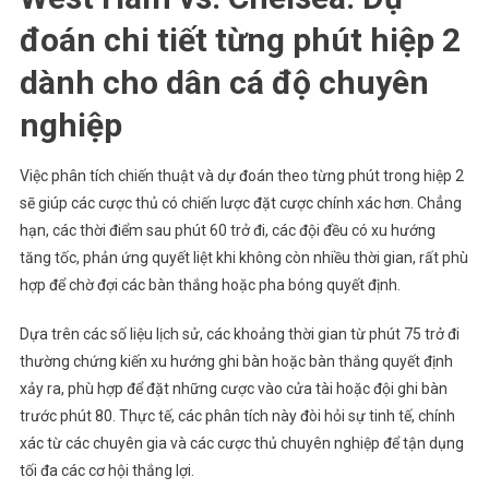
đoán chi tiết từng phút hiệp 2
dành cho dân cá độ chuyên
nghiệp
Việc phân tích chiến thuật và dự đoán theo từng phút trong hiệp 2
sẽ giúp các cược thủ có chiến lược đặt cược chính xác hơn. Chẳng
hạn, các thời điểm sau phút 60 trở đi, các đội đều có xu hướng
tăng tốc, phản ứng quyết liệt khi không còn nhiều thời gian, rất phù
hợp để chờ đợi các bàn thắng hoặc pha bóng quyết định.
Dựa trên các số liệu lịch sử, các khoảng thời gian từ phút 75 trở đi
thường chứng kiến xu hướng ghi bàn hoặc bàn thắng quyết định
xảy ra, phù hợp để đặt những cược vào cửa tài hoặc đội ghi bàn
trước phút 80. Thực tế, các phân tích này đòi hỏi sự tinh tế, chính
xác từ các chuyên gia và các cược thủ chuyên nghiệp để tận dụng
tối đa các cơ hội thắng lợi.