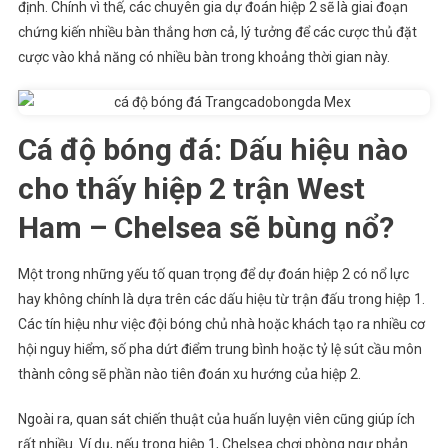
định. Chính vì thế, các chuyên gia dự đoán hiệp 2 sẽ là giai đoạn
chứng kiến nhiều bàn thắng hơn cả, lý tưởng để các cược thủ đặt
cược vào khả năng có nhiều bàn trong khoảng thời gian này.
Cá độ bóng đá: Dấu hiệu nào
cho thấy hiệp 2 trận West
Ham – Chelsea sẽ bùng nổ?
Một trong những yếu tố quan trọng để dự đoán hiệp 2 có nổ lực
hay không chính là dựa trên các dấu hiệu từ trận đấu trong hiệp 1.
Các tín hiệu như việc đội bóng chủ nhà hoặc khách tạo ra nhiều cơ
hội nguy hiểm, số pha dứt điểm trung bình hoặc tỷ lệ sút cầu môn
thành công sẽ phần nào tiên đoán xu hướng của hiệp 2.
Ngoài ra, quan sát chiến thuật của huấn luyện viên cũng giúp ích
rất nhiều. Ví dụ, nếu trong hiệp 1, Chelsea chơi phòng ngự phản