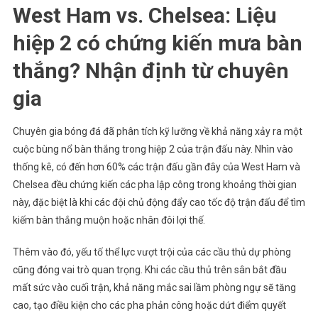
West Ham vs. Chelsea: Liệu
hiệp 2 có chứng kiến mưa bàn
thắng? Nhận định từ chuyên
gia
Chuyên gia bóng đá đã phân tích kỹ lưỡng về khả năng xảy ra một
cuộc bùng nổ bàn thắng trong hiệp 2 của trận đấu này. Nhìn vào
thống kê, có đến hơn 60% các trận đấu gần đây của West Ham và
Chelsea đều chứng kiến các pha lập công trong khoảng thời gian
này, đặc biệt là khi các đội chủ động đẩy cao tốc độ trận đấu để tìm
kiếm bàn thắng muộn hoặc nhân đôi lợi thế.
Thêm vào đó, yếu tố thể lực vượt trội của các cầu thủ dự phòng
cũng đóng vai trò quan trọng. Khi các cầu thủ trên sân bắt đầu
mất sức vào cuối trận, khả năng mắc sai lầm phòng ngự sẽ tăng
cao, tạo điều kiện cho các pha phản công hoặc dứt điểm quyết