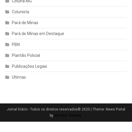
Coluna MG
Colunista
Pará de Minas
Pará de Minas em Destaque
PBN
Plantão Policial
Publicações Legais
Ultimas
Jornal Diário - Todos os direitos reservados© 2020
|
Theme: News Portal
by
Mystery Themes
.