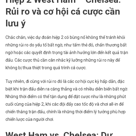
Rủi ro và cơ hội cá cược cần
lưu ý
Chắc chắn, việc dự đoán hiệp 2 có bùng nổ không thể tránh khỏi
những rủi ro do yếu tố bất ngờ, như tấm thẻ đỏ, chấn thương bất
ngờ hoặc các quyết định trọng tài ảnh hưởng lớn đến kết quả trận
đấu. Các cược thủ cần cân nhắc kỹ lưỡng những rủi ro này để
không bị thua thiệt trong quá trình cá cược.
Tuy nhiên, đi cùng với rủi ro đó là các cơ hội cực kỳ hấp dẫn, đặc
biệt khi trận đấu diễn ra căng thẳng và có nhiều diễn biến bất ngờ.
Những thời điểm có thể tận dụng để đặt cược như là những phút
cuối cùng của hiệp 2, khi các đội đẩy cao tốc độ và chơi all-in để
chiến thắng trận đấu, chính là những thời điểm lý tưởng phù hợp
chiến lược của người chơi.
West Ham vs. Chelsea: Dự