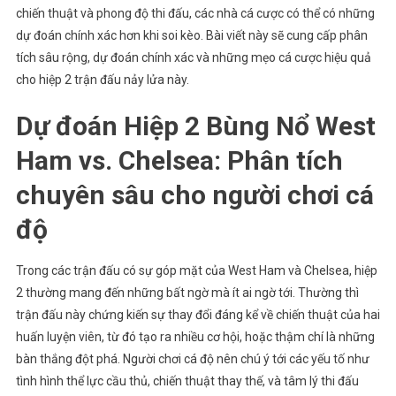
chiến thuật và phong độ thi đấu, các nhà cá cược có thể có những
dự đoán chính xác hơn khi soi kèo. Bài viết này sẽ cung cấp phân
tích sâu rộng, dự đoán chính xác và những mẹo cá cược hiệu quả
cho hiệp 2 trận đấu nảy lửa này.
Dự đoán Hiệp 2 Bùng Nổ West
Ham vs. Chelsea: Phân tích
chuyên sâu cho người chơi cá
độ
Trong các trận đấu có sự góp mặt của West Ham và Chelsea, hiệp
2 thường mang đến những bất ngờ mà ít ai ngờ tới. Thường thì
trận đấu này chứng kiến sự thay đổi đáng kể về chiến thuật của hai
huấn luyện viên, từ đó tạo ra nhiều cơ hội, hoặc thậm chí là những
bàn thắng đột phá. Người chơi cá độ nên chú ý tới các yếu tố như
tình hình thể lực cầu thủ, chiến thuật thay thế, và tâm lý thi đấu