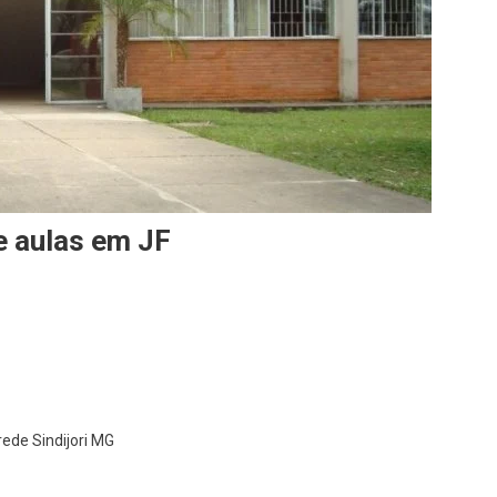
e aulas em JF
rede Sindijori MG