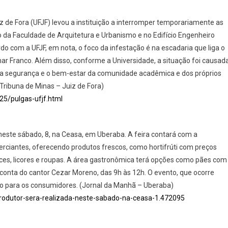
z de Fora (UFJF) levou a instituição a interromper temporariamente as
o da Faculdade de Arquitetura e Urbanismo e no Edifício Engenheiro
do com a UFJF, em nota, o foco da infestação é na escadaria que liga o
mar Franco. Além disso, conforme a Universidade, a situação foi causad
ir a segurança e o bem-estar da comunidade acadêmica e dos próprios
Tribuna de Minas – Juiz de Fora)
25/pulgas-ufjf.html
 neste sábado, 8, na Ceasa, em Uberaba. A feira contará com a
rciantes, oferecendo produtos frescos, como hortifrúti com preços
oces, licores e roupas. A área gastronômica terá opções como pães com
r conta do cantor Cezar Moreno, das 9h às 12h. O evento, que ocorre
o para os consumidores. (Jornal da Manhã – Uberaba)
-produtor-sera-realizada-neste-sabado-na-ceasa-1.472095