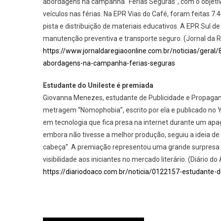
abordagens na campanha “Férias Seguras”, com o objeti
veículos nas férias. Na EPR Vias do Café, foram feitas 
pista e distribuição de materiais educativos. A EPR Sul 
manutenção preventiva e transporte seguro. (Jornal da 
https://www.jornaldaregiaoonline.com.br/noticias/geral
abordagens-na-campanha-ferias-seguras
Estudante do Unileste é premiada
Giovanna Menezes, estudante de Publicidade e Propagand
metragem “Nomophobia”, escrito por ela e publicado no 
em tecnologia que fica presa na internet durante um apa
embora não tivesse a melhor produção, seguiu a ideia d
cabeça”. A premiação representou uma grande surpresa e 
visibilidade aos iniciantes no mercado literário. (Diário do
https://diariodoaco.com.br/noticia/0122157-estudante