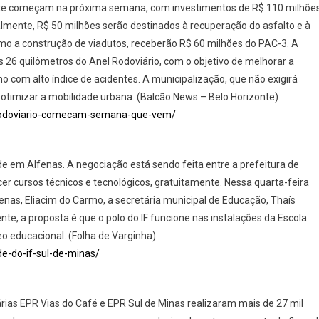
onte começam na próxima semana, com investimentos de R$ 110 milhõe
ialmente, R$ 50 milhões serão destinados à recuperação do asfalto e à
como a construção de viadutos, receberão R$ 60 milhões do PAC-3. A
s 26 quilômetros do Anel Rodoviário, com o objetivo de melhorar a
 com alto índice de acidentes. A municipalização, que não exigirá
otimizar a mobilidade urbana. (Balcão News – Belo Horizonte)
-rodoviario-comecam-semana-que-vem/
de em Alfenas. A negociação está sendo feita entre a prefeitura de
er cursos técnicos e tecnológicos, gratuitamente. Nessa quarta-feira
fenas, Eliacim do Carmo, a secretária municipal de Educação, Thaís
nte, a proposta é que o polo do IF funcione nas instalações da Escola
eo educacional. (Folha de Varginha)
e-do-if-sul-de-minas/
ias EPR Vias do Café e EPR Sul de Minas realizaram mais de 27 mil