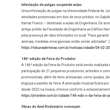
Infestação de pulgas suspende aulas
Uma infestação de pulgas na Universidade Federal de Jui
atividades presenciais em dois de seus prédios: no Galpã
Itamar Franco – destinado a aulas de Engenharia. De acor
antigo prédio da Faculdade de Engenharia ao Edifício Ita
pela presença de cães infectados no local. “Para garant
animais, medidas emergenciais estão sendo adotadas”. (
https://tribunademinas.com.br/noticias/cidade/04-02-20
146ª edição da Feira do Produtor
A 146ª edição da Feira do Produtor está sendo realizada
participação de 21 pequenos produtores, artesãos e come
promocionais, além de itens artesanais, como queijos, d
linguiça e pastéis de feira. A animação musical ficará po
desde 2022 na Ceasa, oferece conforto e estacionament
https://jmonline.com.br/cidade/146-edic-o-da-feira-do
Obras do Anel Rodoviário começam