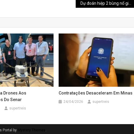
Dự đoán hiệp 2 bùng nổ giữa West Ham và Chelsea tại website cá độ bóng đá – Phân tích chi tiết cho các tín đồ cá cược
va Drones Aos
Contratações Desaceleram Em Minas
os Do Senar
24/04/2026
supertreis
supertreis
 Portal by
Mystery Themes
.