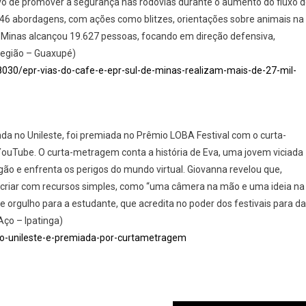
vo de promover a segurança nas rodovias durante o aumento do fluxo 
7.446 abordagens, com ações como blitzes, orientações sobre animais na
de Minas alcançou 19.627 pessoas, focando em direção defensiva,
Região – Guaxupé)
/8030/epr-vias-do-cafe-e-epr-sul-de-minas-realizam-mais-de-27-mil-
a no Unileste, foi premiada no Prêmio LOBA Festival com o curta-
YouTube. O curta-metragem conta a história de Eva, uma jovem viciada
gão e enfrenta os perigos do mundo virtual. Giovanna revelou que,
e criar com recursos simples, como “uma câmera na mão e uma ideia na
orgulho para a estudante, que acredita no poder dos festivais para da
 Aço – Ipatinga)
-do-unileste-e-premiada-por-curtametragem