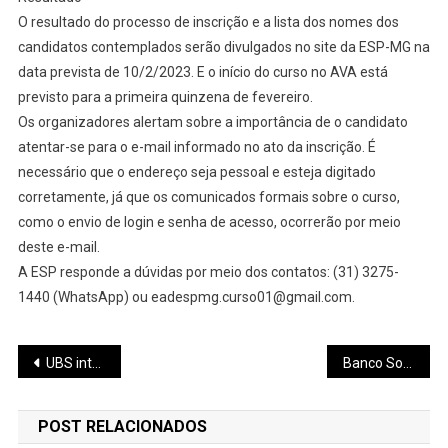
O resultado do processo de inscrição e a lista dos nomes dos
candidatos contemplados serão divulgados no site da ESP-MG na
data prevista de 10/2/2023. E o início do curso no AVA está
previsto para a primeira quinzena de fevereiro.
Os organizadores alertam sobre a importância de o candidato
atentar-se para o e-mail informado no ato da inscrição. É
necessário que o endereço seja pessoal e esteja digitado
corretamente, já que os comunicados formais sobre o curso,
como o envio de login e senha de acesso, ocorrerão por meio
deste e-mail.
A ESP responde a dúvidas por meio dos contatos: (31) 3275-
1440 (WhatsApp) ou eadespmg.curso01@gmail.com.
Navegação
UBS interditada há mais de um ano no Seringueiras começa a ser reformada e containers que se tornarão unidade de saúde estão sendo instalados
Banco Solidário precisa de doações da população para ajudar famílias que vive em situação de vulnerabilidade habitacional
de
POST RELACIONADOS
Post