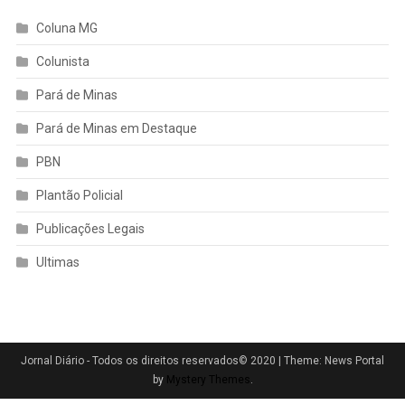
Coluna MG
Colunista
Pará de Minas
Pará de Minas em Destaque
PBN
Plantão Policial
Publicações Legais
Ultimas
Jornal Diário - Todos os direitos reservados© 2020
|
Theme: News Portal
by
Mystery Themes
.