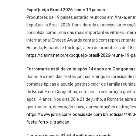
ExpoQueijo Brasil 2026 reúne 19 países
Produtores de 19 países estarão reunidos em Araxá, entre
ExpoQueijo Brasil 2026. Considerada a principal premiaçã
consolida como uma das mais importantes vitrines inter
International Cheese Awards contará com representantes d
Holanda, Espanha e Portugal, além de produtores de 18 est
https://clarim.net.br/expoqueijo-brasil-2026-reune-19-
Forromaria está de volta após 14 anos em Congonhas
Junho é o mês das festas juninas e ninguém precisa de mui
comidas típicas e aquele gostoso calor de família reunid
do Brasil. E em Congonhas, este ano, a celebração ganha u
após 14 anos. Nos dias 20 e 21 de junho, a Romaria abre s
gastronomia, decoração típica, apresentações e atrações 
https://www.jornalcorreiodacidade.com.br/noticias/490
festa-forro-e-tradicao
Timóteo investe R$ 54,4 milhões na saúde