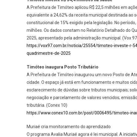
A Prefeitura de Timóteo aplicou R$ 22,5 milhões em açõ
equivalente a 24,62% da receita municipal destinada ao 
constitucional de 15% exigido pela legislação. No períod
milhões. Os dados constam no Relatório Detalhado do Qu
2025, apresentado pela administração municipal. (Vox 97
https://vox97.com.br/noticia/25554/timoteo-investe-r-
quadrimestre-de-2025
Timóteo inaugura Posto Tributário
A Prefeitura de Timóteo inaugurou um novo Posto de Aten
cidade. O espaço já está em funcionamento e muitos cida
esclarecimento de dúvidas sobre tributos municipais; soli
negociação e parcelamento de valores vencidos; emissão 
tributária. (Conex 10)
https://www.conex10.com.br/post/0006495/timoteo-inau
Muriaé cria monitoramento do aprendizado
O programa Avalia Muriaé agora é lei municipal. A inici