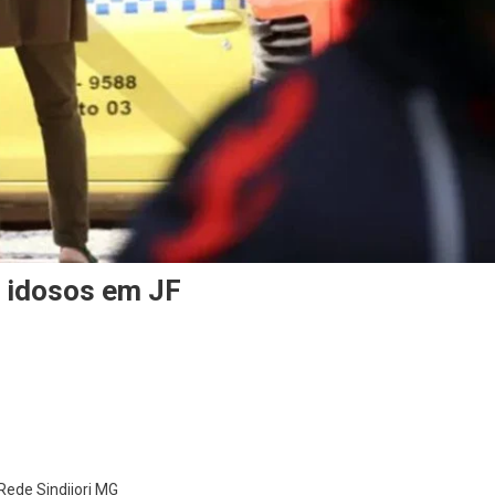
ra idosos em JF
 Rede Sindijori MG