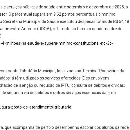
es e serviços públicos de saúde entre setembro e dezembro de 2025, o
setor. O percentual supera em 9,62 pontos percentuais o mínimo
o, a Secretaria Municipal de Saúde executou despesas totais de R$ 54,48
adrimestre Anterior (RDQA), referente ao terceiro quadrimestre de
)
54-4-milhoes-na-saude-e-supera-minimo-constitucional-no-3o-
dimento Tributário Municipal, localizado no Terminal Rodoviário da
dãos já têm utilizado os serviços oferecidos. Eles envolvem
citação de isenção ou redução de IPTU; consulta de débitos e dívidas;
de segunda via de boletos e outros serviços essenciais da área
gura-posto-de-atendimento-tributario
ativa, que acompanha de perto o desempenho escolar dos alunos da rede