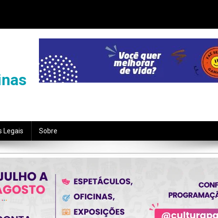
inas
s Legais
Sobre