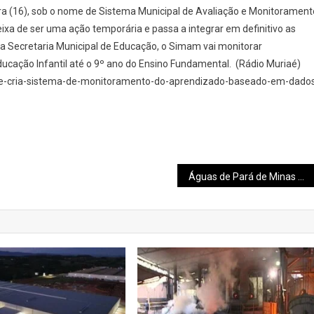
feira (16), sob o nome de Sistema Municipal de Avaliação e Monitorament
a de ser uma ação temporária e passa a integrar em definitivo as
la Secretaria Municipal de Educação, o Simam vai monitorar
cação Infantil até o 9º ano do Ensino Fundamental. (Rádio Muriaé)
lei-e-cria-sistema-de-monitoramento-do-aprendizado-baseado-em-dado
Águas de Pará de Minas é destaque no Ranking ABES 2026 de Universalização do Saneamento