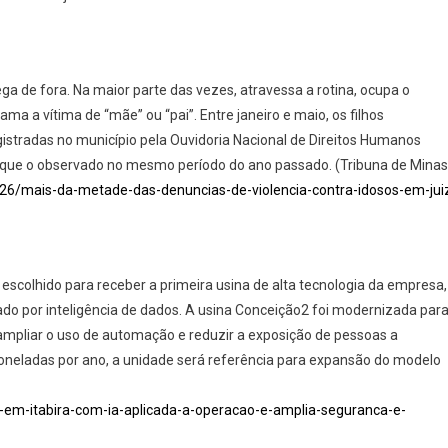
ga de fora. Na maior parte das vezes, atravessa a rotina, ocupa o
a vítima de “mãe” ou “pai”. Entre janeiro e maio, os filhos
tradas no município pela Ouvidoria Nacional de Direitos Humanos
do que o observado no mesmo período do ano passado. (Tribuna de Minas
026/mais-da-metade-das-denuncias-de-violencia-contra-idosos-em-jui
i escolhido para receber a primeira usina de alta tecnologia da empresa,
do por inteligência de dados. A usina Conceição2 foi modernizada par
), ampliar o uso de automação e reduzir a exposição de pessoas a
toneladas por ano, a unidade será referência para expansão do modelo
lo-em-itabira-com-ia-aplicada-a-operacao-e-amplia-seguranca-e-