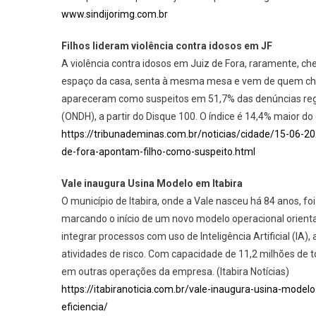
www.sindijorimg.com.br
Filhos lideram violência contra idosos em JF
A violência contra idosos em Juiz de Fora, raramente, che
espaço da casa, senta à mesma mesa e vem de quem chama 
apareceram como suspeitos em 51,7% das denúncias regis
(ONDH), a partir do Disque 100. O índice é 14,4% maior 
https://tribunademinas.com.br/noticias/cidade/15-06-2
de-fora-apontam-filho-como-suspeito.html
Vale inaugura Usina Modelo em Itabira
O município de Itabira, onde a Vale nasceu há 84 anos, fo
marcando o início de um novo modelo operacional orienta
integrar processos com uso de Inteligência Artificial (IA
atividades de risco. Com capacidade de 11,2 milhões de 
em outras operações da empresa. (Itabira Notícias)
https://itabiranoticia.com.br/vale-inaugura-usina-mode
eficiencia/