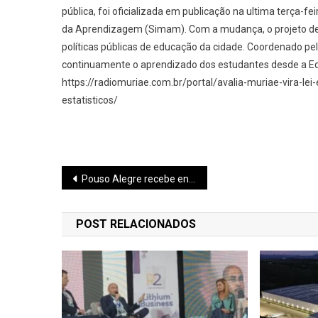
pública, foi oficializada em publicação na ultima terça-
da Aprendizagem (Simam). Com a mudança, o projeto deix
políticas públicas de educação da cidade. Coordenado pe
continuamente o aprendizado dos estudantes desde a Edu
https://radiomuriae.com.br/portal/avalia-muriae-vira-
estatisticos/
Navegação
Pouso Alegre recebe encontro da construção civil com Minascon e Feconsulminas
de
POST RELACIONADOS
Post