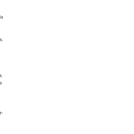
da
a,
a,
a
e-