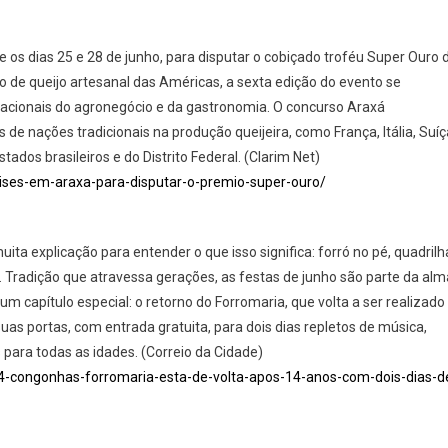
 os dias 25 e 28 de junho, para disputar o cobiçado troféu Super Ouro 
o de queijo artesanal das Américas, a sexta edição do evento se
nacionais do agronegócio e da gastronomia. O concurso Araxá
e nações tradicionais na produção queijeira, como França, Itália, Suíç
ados brasileiros e do Distrito Federal. (Clarim Net)
paises-em-araxa-para-disputar-o-premio-super-ouro/
ta explicação para entender o que isso significa: forró no pé, quadrilh
a. Tradição que atravessa gerações, as festas de junho são parte da alm
m capítulo especial: o retorno do Forromaria, que volta a ser realizado
uas portas, com entrada gratuita, para dois dias repletos de música,
para todas as idades. (Correio da Cidade)
04-congonhas-forromaria-esta-de-volta-apos-14-anos-com-dois-dias-d