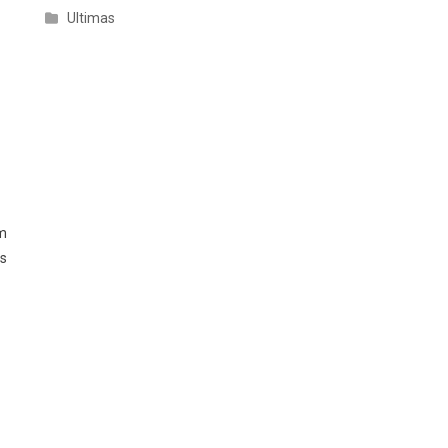
Ultimas
em
is