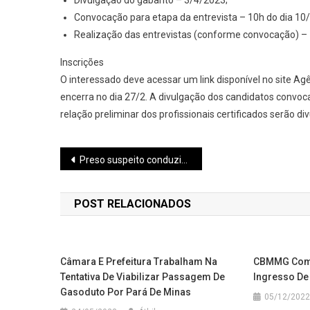
Divulgação do gabarito – 3/4/2023;
Convocação para etapa da entrevista – 10h do dia 10
Realização das entrevistas (conforme convocação) –
Inscrições
O interessado deve acessar um link disponível no site Agê
encerra no dia 27/2. A divulgação dos candidatos convoc
relação preliminar dos profissionais certificados serão d
Navegação
Preso suspeito conduzindo automóvel com sintomas de embriagues alcoólica
de
POST RELACIONADOS
Post
Câmara E Prefeitura Trabalham Na
CBMMG Com
Tentativa De Viabilizar Passagem De
Ingresso De
Gasoduto Por Pará De Minas
05/12/2022