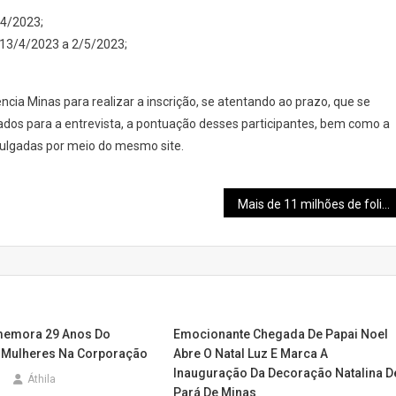
/4/2023;
 13/4/2023 a 2/5/2023;
ncia Minas para realizar a inscrição, se atentando ao prazo, que se
ados para a entrevista, a pontuação desses participantes, bem como a
ivulgadas por meio do mesmo site.
Mais de 11 milhões de foliões passaram por Minas Gerais neste carnaval, em Pará de Minas a folia foi tranquila
emora 29 Anos Do
Emocionante Chegada De Papai Noel
 Mulheres Na Corporação
Abre O Natal Luz E Marca A
Inauguração Da Decoração Natalina D
Áthila
Pará De Minas