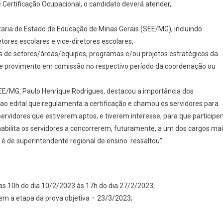
e Certificação Ocupacional, o candidato deverá atender,
taria de Estado de Educação de Minas Gerais (SEE/MG), incluindo
tores escolares e vice-diretores escolares;
 de setores/áreas/equipes, programas e/ou projetos estratégicos da
de provimento em comissão no respectivo período da coordenação ou
EE/MG, Paulo Henrique Rodrigues, destacou a importância dos
ao edital que regulamenta a certificação e chamou os servidores para
servidores que estiverem aptos, e tiverem interesse, para que particip
habilita os servidores a concorrerem, futuramente, a um dos cargos ma
é de superintendente regional de ensino. ressaltou”.
das 10h do dia 10/2/2023 às 17h do dia 27/2/2023;
rem a etapa da prova objetiva – 23/3/2023;