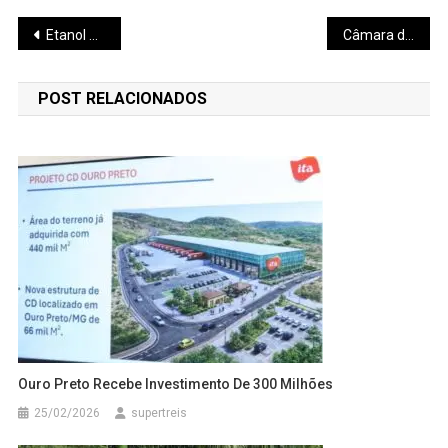
Navegação
Etanol é mais vantajoso em Minas
Câmara da Comunicação amplia parceria entre setores
de
POST RELACIONADOS
Post
Ouro Preto Recebe Investimento De 300 Milhões
25/02/2026
supertreis