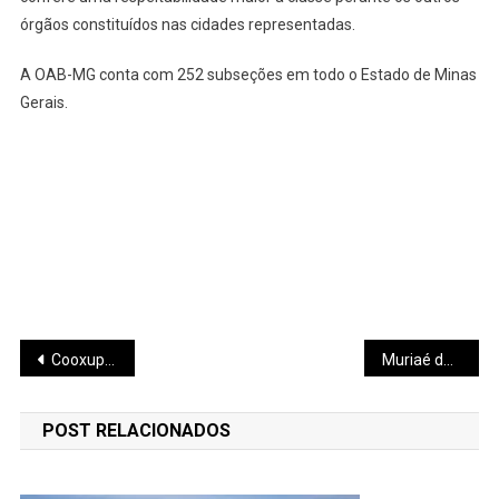
órgãos constituídos nas cidades representadas.
A OAB-MG conta com 252 subseções em todo o Estado de Minas
Gerais.
Navegação
Cooxupé lidera ranking Agropecuário Mineiro
Muriaé devolve gestão do aeroporto ao Estado
de
POST RELACIONADOS
Post