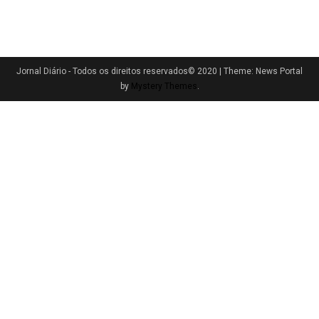
Jornal Diário - Todos os direitos reservados© 2020
|
Theme: News Portal
by
Mystery Themes
.