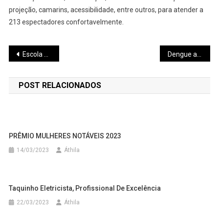
projeção, camarins, acessibilidade, entre outros, para atender a
213 espectadores confortavelmente.
Navegação
Escola de Música Geraldo Martins abre inscrições para curso de Musicalização Infantil
Dengue avança, Pará de Minas registra 183 casos suspeitos da doença e Secretaria de Saúde intensifica ações de prevenção
de
POST RELACIONADOS
Post
PRÊMIO MULHERES NOTÁVEIS 2023
14/03/2023
Áthila
Taquinho Eletricista, Profissional De Excelência
22/03/2023
Áthila