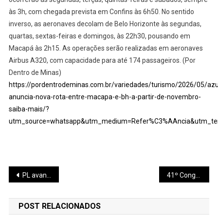
às 3h, com chegada prevista em Confins às 6h50. No sentido
inverso, as aeronaves decolam de Belo Horizonte às segundas,
quartas, sextas-feiras e domingos, às 22h30, pousando em
Macapá às 2h15. As operações serão realizadas em aeronaves
Airbus A320, com capacidade para até 174 passageiros. (Por
Dentro de Minas)
https://pordentrodeminas.com.br/variedades/turismo/2026/05/azu
anuncia-nova-rota-entre-macapa-e-bh-a-partir-de-novembro-
saiba-mais/?
utm_source=whatsapp&utm_medium=Refer%C3%AAncia&utm_te
Navegação
PL avança para lançar dobradinha 'Flávio e Flávio' em Minas e pressiona Cleitinho a recuar
41º Congresso Mineiro de Municípios bate recorde de público e reúne mais de 13 mil participantes em Belo Horizonte
de
POST RELACIONADOS
Post