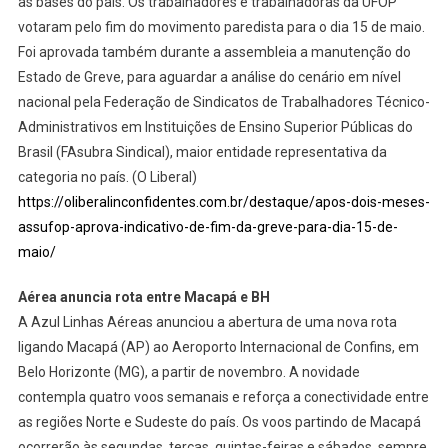
as bases do país. Os trabalhadores e trabalhadoras da UFOP
votaram pelo fim do movimento paredista para o dia 15 de maio.
Foi aprovada também durante a assembleia a manutenção do
Estado de Greve, para aguardar a análise do cenário em nível
nacional pela Federação de Sindicatos de Trabalhadores Técnico-
Administrativos em Instituições de Ensino Superior Públicas do
Brasil (FAsubra Sindical), maior entidade representativa da
categoria no país. (O Liberal)
https://oliberalinconfidentes.com.br/destaque/apos-dois-meses-
assufop-aprova-indicativo-de-fim-da-greve-para-dia-15-de-
maio/
Aérea anuncia rota entre Macapá e BH
A Azul Linhas Aéreas anunciou a abertura de uma nova rota
ligando Macapá (AP) ao Aeroporto Internacional de Confins, em
Belo Horizonte (MG), a partir de novembro. A novidade
contempla quatro voos semanais e reforça a conectividade entre
as regiões Norte e Sudeste do país. Os voos partindo de Macapá
ocorrerão às segundas, terças, quintas-feiras e sábados, sempre