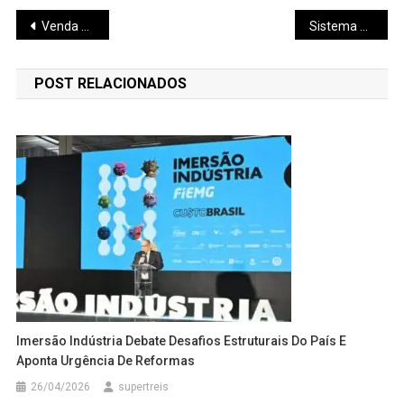
Navegação
Venda de eletrificados triplica em Minas
Sistema Faemg Senar realiza 4º Workshop do Acordo de Fortalecimento
de
POST RELACIONADOS
Post
Imersão Indústria Debate Desafios Estruturais Do País E
Aponta Urgência De Reformas
26/04/2026
supertreis