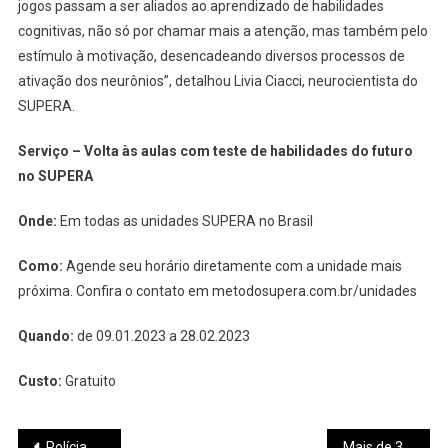
jogos passam a ser aliados ao aprendizado de habilidades
cognitivas, não só por chamar mais a atenção, mas também pelo
estímulo à motivação, desencadeando diversos processos de
ativação dos neurônios”, detalhou Livia Ciacci, neurocientista do
SUPERA.
Serviço – Volta às aulas com teste de habilidades do futuro
no SUPERA
Onde:
Em todas as unidades SUPERA no Brasil
Como:
Agende seu horário diretamente com a unidade mais
próxima. Confira o contato em metodosupera.com.br/unidades
Quando:
de 09.01.2023 a 28.02.2023
Custo:
Gratuito
Navegação
Polícia Civil prende paciente por dano a hospital em Pará de Minas
Mais de 32 mil farão Vestibular Uemg neste domingo (29/1) em 16 municípios mineiros