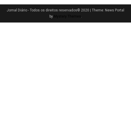
Jornal Diário - Todos os direitos reservados© 2020
|
Theme: News Portal
by
Mystery Themes
.