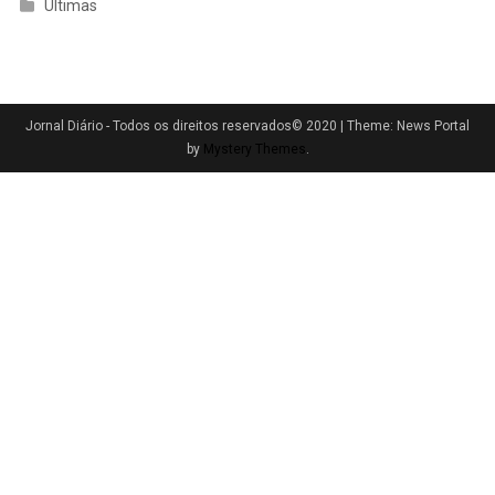
Ultimas
Jornal Diário - Todos os direitos reservados© 2020
|
Theme: News Portal
by
Mystery Themes
.