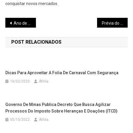
conquistar novos mercados.
Navegação
Ano de 2023 terá 9 feriados nacionais e 5 pontos facultativos
Prévia do Censo Demográfico revela que Pará de Minas tem hoje 97.507 habitantes
de
POST RELACIONADOS
Post
Dicas Para Aproveitar A Folia De Carnaval Com Segurança
16/02/2023
Áthila
Governo De Minas Publica Decreto Que Busca Agilizar
Processos Do Imposto Sobre Heranças E Doações (ITCD)
05/10/2022
Áthila