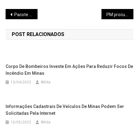
Navegação
Pacote de ações que inclui extensão da rede elétrica vai beneficiar comerciantes da Feira da Agricultura Familiar
PM procura por suspeito de abusar sexualmente das filhas adolescentes em Nova Serrana
de
POST RELACIONADOS
Post
Corpo De Bombeiros Investe Em Ações Para Reduzir Focos De
Incêndio Em Minas
13/04/2023
Áthila
Informações Cadastrais De Veículos De Minas Podem Ser
Solicitadas Pela Internet
10/05/2023
Áthila