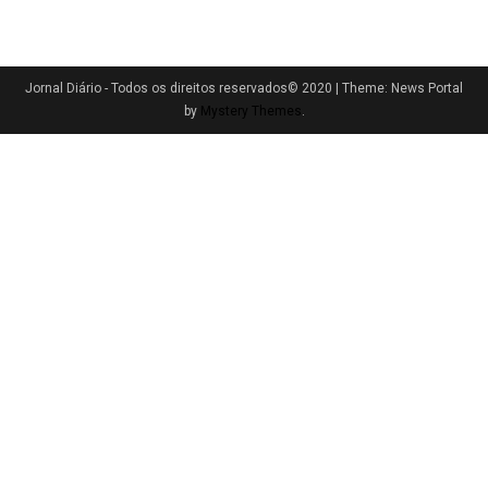
Jornal Diário - Todos os direitos reservados© 2020
|
Theme: News Portal
by
Mystery Themes
.