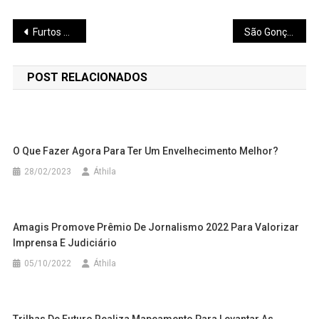
Navegação
Furtos de objetos em túmulos do Cemitério Santo Antônio de Pará de Minas revoltam famílias
São Gonçalo do Pará: PCMG apura roubos a fazendas e prende suspeitos
de
POST RELACIONADOS
Post
O Que Fazer Agora Para Ter Um Envelhecimento Melhor?
28/02/2023
Áthila
Amagis Promove Prêmio De Jornalismo 2022 Para Valorizar
Imprensa E Judiciário
05/10/2022
Áthila