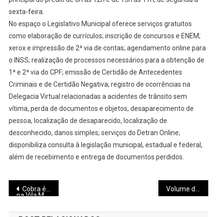
sexta-feira.
No espaço o Legislativo Municipal oferece serviços gratuitos
como elaboração de currículos; inscrição de concursos e ENEM;
xerox e impressão de 2ª via de contas; agendamento online para
o INSS; realização de processos necessários para a obtenção de
1ª e 2ª via do CPF; emissão de Certidão de Antecedentes
Criminais e de Certidão Negativa; registro de ocorrências na
Delegacia Virtual relacionadas a acidentes de trânsito sem
vítima, perda de documentos e objetos, desaparecimento de
pessoa, localização de desaparecido, localização de
desconhecido, danos simples; serviços do Detran Online;
disponibiliza consulta à legislação municipal, estadual e federal,
além de recebimento e entrega de documentos perdidos.
Navegação
Cobra é encontrada na calçada de residência
Volume de água do Rio São João aumenta e Defesa Civil de Pará de Minas monitora barragem da Usina do Distrito de Carioca
na Vila Maria
de