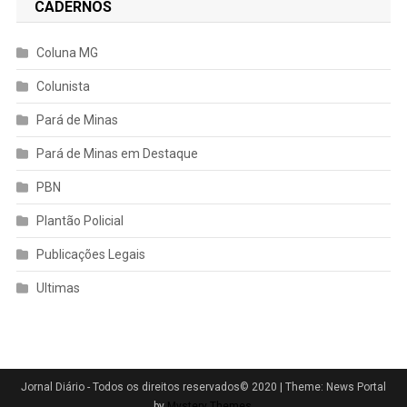
CADERNOS
Coluna MG
Colunista
Pará de Minas
Pará de Minas em Destaque
PBN
Plantão Policial
Publicações Legais
Ultimas
Jornal Diário - Todos os direitos reservados© 2020
|
Theme: News Portal
by
Mystery Themes
.